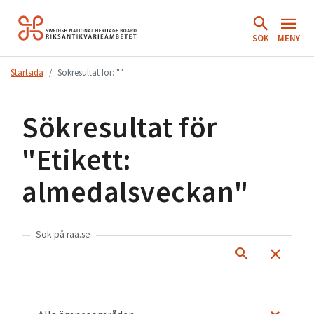
Hoppa
till
SÖK
MENY
innehåll.
Startsida
Sökresultat för: ""
Sökresultat för
"
Etikett:
almedalsveckan
"
Sök på raa.se