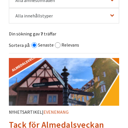
Alla ämnesområden
Alla innehållstyper
Din sökning gav
7
träffar
Senaste
Relevans
Sortera på:
NYHETSARTIKEL
|
EVENEMANG
Tack för Almedalsveckan