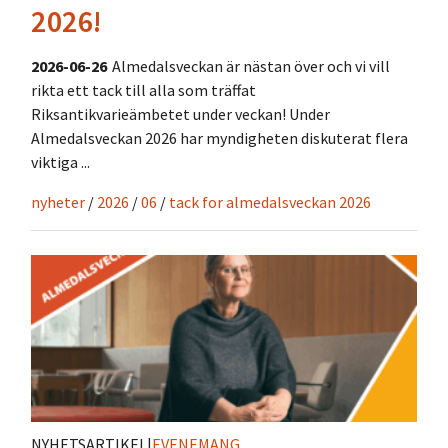
2026!
2026-06-26
Almedalsveckan är nästan över och vi vill
rikta ett tack till alla som träffat
Riksantikvarieämbetet under veckan! Under
Almedalsveckan 2026 har myndigheten diskuterat flera
viktiga ...
nyheter
/
2026
/
06
/
tack for almedalsveckan 2026
NYHETSARTIKEL
|
EVENEMANG