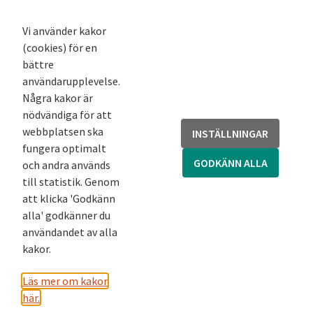
K-podd
Nyhetsbrev
Vi använder kakor
(cookies) för en
Andra webbplatser
bättre
användarupplevelse.
Arkivsök
Några kakor är
Fornsök
nödvändiga för att
Fornreg
webbplatsen ska
INSTÄLLNINGAR
Bebyggelseregistret
fungera optimalt
Runor
GODKÄNN ALLA
och andra används
Kringla
till statistik. Genom
att klicka 'Godkänn
alla' godkänner du
användandet av alla
kakor.
Läs mer om kakor
här.