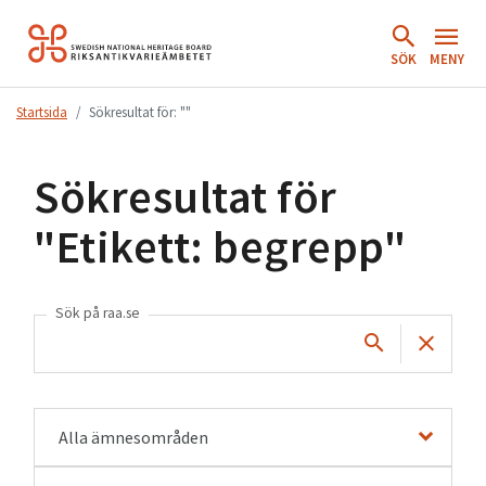
Hoppa
till
SÖK
MENY
innehåll.
Startsida
Sökresultat för: ""
Sökresultat för
"
Etikett: begrepp
"
Sök på raa.se
Alla ämnesområden