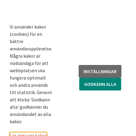
K-blogg
K-podd
Nyhetsbrev
Vi använder kakor
(cookies) för en
Andra webbplatser
bättre
användarupplevelse.
Arkivsök
Några kakor är
Fornsök
nödvändiga för att
Fornreg
webbplatsen ska
INSTÄLLNINGAR
Bebyggelseregistret
fungera optimalt
Runor
GODKÄNN ALLA
och andra används
Kringla
till statistik. Genom
att klicka 'Godkänn
alla' godkänner du
användandet av alla
kakor.
Läs mer om kakor