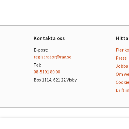
Kontakta oss
Hitta
E-post:
Fler k
registrator@raa.se
Press
Tel:
Jobba 
08-5191 80 00
Om we
Box 1114, 621 22 Visby
Cookie
Drifti