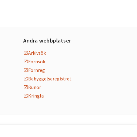
Andra webbplatser
Arkivsök
Fornsök
Fornreg
Bebyggelseregistret
Runor
Kringla