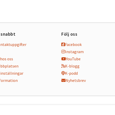
 snabbt
Följ oss
ontaktuppgifter
Facebook
Instagram
hos oss
YouTube
bbplatsen
K-blogg
inställningar
K-podd
nformation
Nyhetsbrev