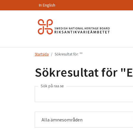
In English
Hoppa
till
innehåll.
Startsida
Sökresultat för: ""
Sökresultat för "
E
Sök på raa.se
Alla ämnesområden