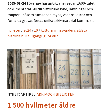
2025-01-24
I Sverige har antikvarier sedan 1600-talet
dokumenterat kulturhistoriska fynd, lämningar och
miljöer – såsom runstenar, mynt, vapensköldar och
forntida gravar. Detta unika arkivmaterial kommer ...
nyheter
/
2024
/
10
/
kulturminnesvardens aldsta
historia blir tillganglig for alla
NYHETSARTIKEL
|
ARKIV OCH BIBLIOTEK
1 500 hyllmeter äldre