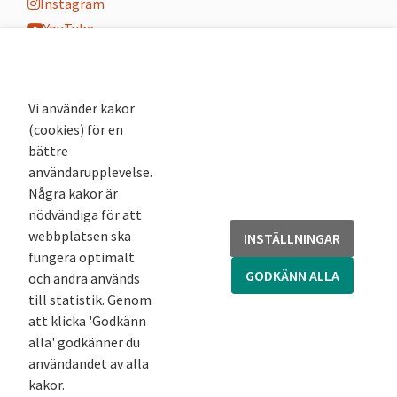
Instagram
YouTube
K-blogg
K-podd
Nyhetsbrev
Vi använder kakor
(cookies) för en
Andra webbplatser
bättre
användarupplevelse.
Arkivsök
Några kakor är
Fornsök
nödvändiga för att
Fornreg
webbplatsen ska
INSTÄLLNINGAR
Bebyggelseregistret
fungera optimalt
Runor
GODKÄNN ALLA
och andra används
Kringla
till statistik. Genom
att klicka 'Godkänn
alla' godkänner du
användandet av alla
kakor.