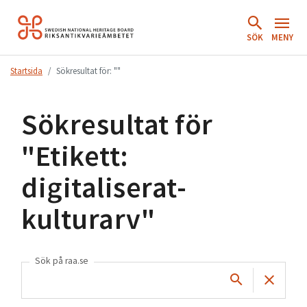
Hoppa
till
SÖK
MENY
innehåll.
Startsida
Sökresultat för: ""
Sökresultat för
"
Etikett:
digitaliserat-
kulturarv
"
Sök på raa.se