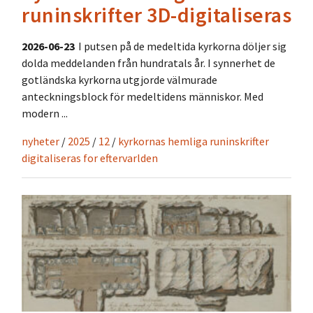
runinskrifter 3D-digitaliseras
2026-06-23
I putsen på de medeltida kyrkorna döljer sig
dolda meddelanden från hundratals år. I synnerhet de
gotländska kyrkorna utgjorde välmurade
anteckningsblock för medeltidens människor. Med
modern ...
nyheter
/
2025
/
12
/
kyrkornas hemliga runinskrifter
digitaliseras for eftervarlden