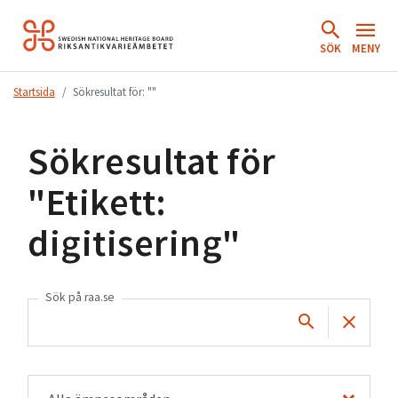
Hoppa
till
SÖK
MENY
innehåll.
Startsida
Sökresultat för: ""
Sökresultat för
"
Etikett:
digitisering
"
Sök på raa.se