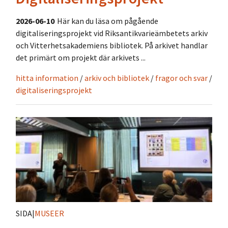
2026-06-10
Här kan du läsa om pågående
digitaliseringsprojekt vid Riksantikvarieämbetets arkiv
och Vitterhetsakademiens bibliotek. På arkivet handlar
det primärt om projekt där arkivets ...
hitta information
/
arkiv och bibliotek
/
fragor och svar
/
digitaliseringsprojekt
SIDA
|
MUSEER