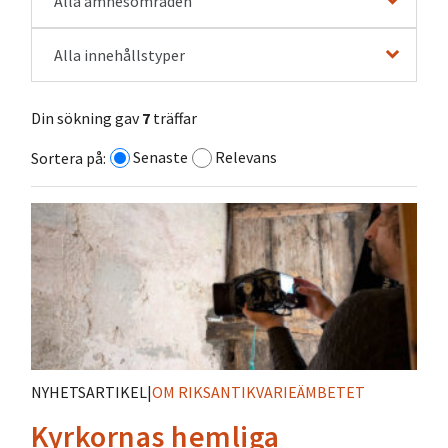
Alla ämnesområden
Alla innehållstyper
Din sökning gav
7
träffar
Senaste
Relevans
Sortera på:
NYHETSARTIKEL
|
OM RIKSANTIKVARIEÄMBETET
Kyrkornas hemliga