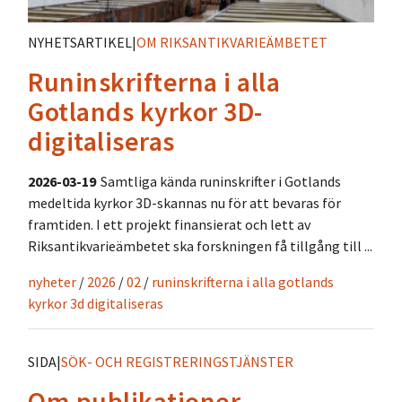
NYHETSARTIKEL
|
OM RIKSANTIKVARIEÄMBETET
Runinskrifterna i alla
Gotlands kyrkor 3D-
digitaliseras
2026-03-19
Samtliga kända runinskrifter i Gotlands
medeltida kyrkor 3D-skannas nu för att bevaras för
framtiden. I ett projekt finansierat och lett av
Riksantikvarieämbetet ska forskningen få tillgång till ...
nyheter
/
2026
/
02
/
runinskrifterna i alla gotlands
kyrkor 3d digitaliseras
SIDA
|
SÖK- OCH REGISTRERINGSTJÄNSTER
Om publikationer