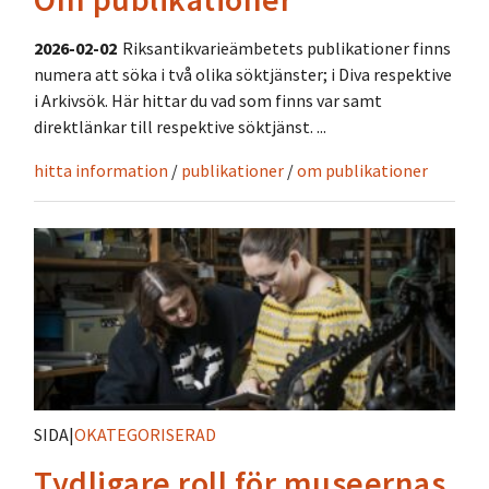
2026-02-02
Riksantikvarieämbetets publikationer finns
numera att söka i två olika söktjänster; i Diva respektive
i Arkivsök. Här hittar du vad som finns var samt
direktlänkar till respektive söktjänst. ...
hitta information
/
publikationer
/
om publikationer
SIDA
|
OKATEGORISERAD
Tydligare roll för museernas