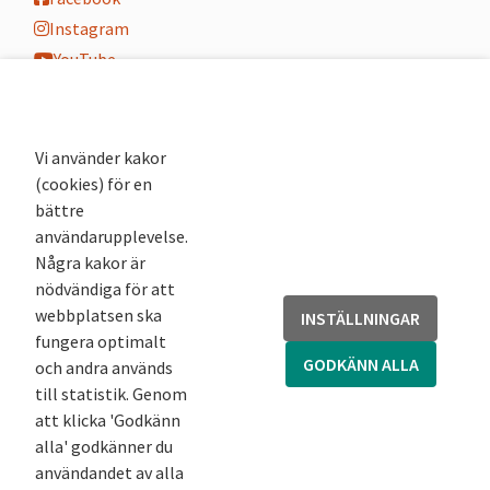
Instagram
YouTube
K-blogg
K-podd
Nyhetsbrev
Vi använder kakor
(cookies) för en
Andra webbplatser
bättre
användarupplevelse.
Arkivsök
Några kakor är
Fornsök
nödvändiga för att
Fornreg
webbplatsen ska
INSTÄLLNINGAR
Bebyggelseregistret
fungera optimalt
Runor
GODKÄNN ALLA
och andra används
Kringla
till statistik. Genom
att klicka 'Godkänn
alla' godkänner du
användandet av alla