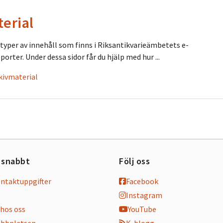
terial
a typer av innehåll som finns i Riksantikvarieämbetets e-
pporter. Under dessa sidor får du hjälp med hur ...
rkivmaterial
 snabbt
Följ oss
ontaktuppgifter
Facebook
Instagram
hos oss
YouTube