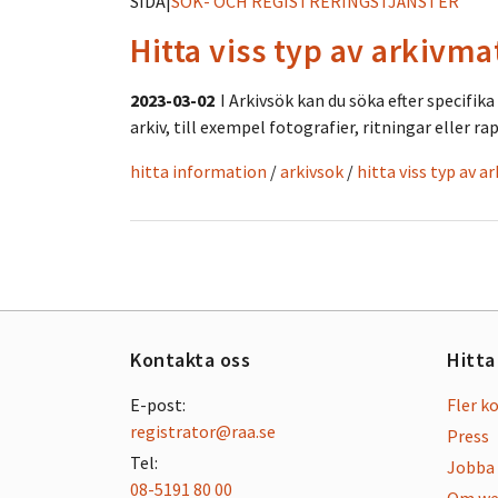
SIDA
|
SÖK- OCH REGISTRERINGSTJÄNSTER
Hitta viss typ av arkivma
2023-03-02
I Arkivsök kan du söka efter specifik
arkiv, till exempel fotografier, ritningar eller ra
hitta information
/
arkivsok
/
hitta viss typ av a
Kontakta oss
Hitta
E-post:
Fler k
registrator@raa.se
Press
Tel:
Jobba 
08-5191 80 00