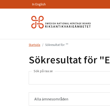
In English
Hoppa
till
innehåll.
Startsida
Sökresultat för: ""
Sökresultat för "
E
Sök på raa.se
Alla ämnesområden