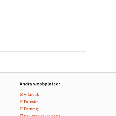
Andra webbplatser
Arkivsök
Fornsök
Fornreg