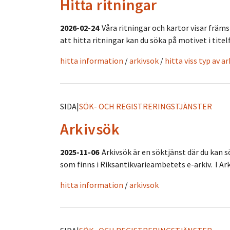
Hitta ritningar
2026-02-24
Våra ritningar och kartor visar främ
att hitta ritningar kan du söka på motivet i titelf
hitta information
/
arkivsok
/
hitta viss typ av a
SIDA
|
SÖK- OCH REGISTRERINGSTJÄNSTER
Arkivsök
2025-11-06
Arkivsök är en söktjänst där du kan s
som finns i Riksantikvarieämbetets e-arkiv. I Ark
hitta information
/
arkivsok