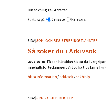
Din sökning gav
4
träffar
Senaste
Relevans
Sortera på:
SIDA
|
SÖK- OCH REGISTRERINGSTJÄNSTER
Så söker du i Arkivsök
2026-06-05
På den här sidan hittar du övergripan
innehållsförteckningen. Vill du ha tips kring hur d
hitta information
/
arkivsok
/
sokhjalp
SIDA
|
ARKIV OCH BIBLIOTEK