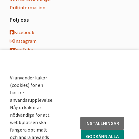
Driftinformation
Följ oss
Facebook
Instagram
YouTube
K-blogg
K-podd
Nyhetsbrev
Vi använder kakor
(cookies) för en
Andra webbplatser
bättre
användarupplevelse.
Arkivsök
Några kakor är
Fornsök
nödvändiga för att
Fornreg
webbplatsen ska
INSTÄLLNINGAR
Bebyggelseregistret
fungera optimalt
Runor
GODKÄNN ALLA
och andra används