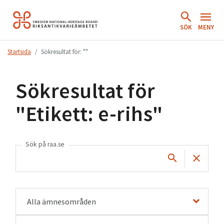
Hoppa
till
SÖK
MENY
innehåll.
Startsida
Sökresultat för: ""
Sökresultat för
"
Etikett: e-rihs
"
Sök på raa.se
Alla ämnesområden