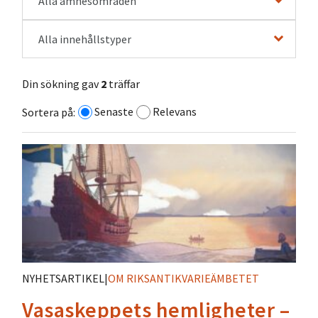
Alla ämnesområden
Alla innehållstyper
Din sökning gav
2
träffar
Senaste
Relevans
Sortera på:
NYHETSARTIKEL
|
OM RIKSANTIKVARIEÄMBETET
Vasaskeppets hemligheter –