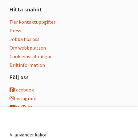
Hitta snabbt
Fler kontaktuppgifter
Press
Jobba hos oss
Om webbplatsen
Cookieinställningar
Driftinformation
Följ oss
Facebook
Instagram
YouTube
K-blogg
K-podd
Nyhetsbrev
Vi använder kakor