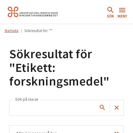
Hoppa
till
SÖK
MENY
innehåll.
Startsida
Sökresultat för: ""
Sökresultat för
"
Etikett:
forskningsmedel
"
Sök på raa.se