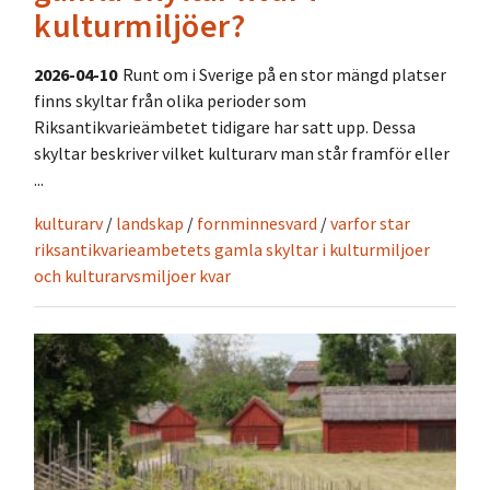
kulturmiljöer?
2026-04-10
Runt om i Sverige på en stor mängd platser
finns skyltar från olika perioder som
Riksantikvarieämbetet tidigare har satt upp. Dessa
skyltar beskriver vilket kulturarv man står framför eller
...
kulturarv
/
landskap
/
fornminnesvard
/
varfor star
riksantikvarieambetets gamla skyltar i kulturmiljoer
och kulturarvsmiljoer kvar