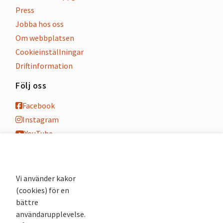
Press
Jobba hos oss
Om webbplatsen
Cookieinställningar
Driftinformation
Följ oss
Facebook
Instagram
YouTube
K-blogg
K-podd
Nyhetsbrev
Vi använder kakor
(cookies) för en
Andra webbplatser
bättre
användarupplevelse.
Arkivsök