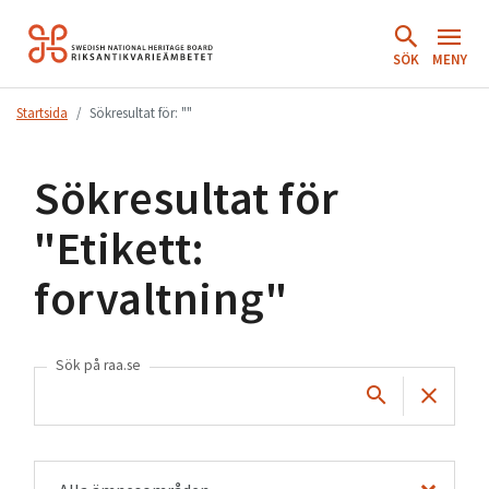
Hoppa
till
SÖK
MENY
innehåll.
Startsida
Sökresultat för: ""
Sökresultat för
"
Etikett:
forvaltning
"
Sök på raa.se