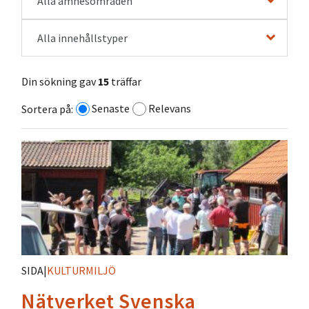
Alla ämnesområden
Alla innehållstyper
Din sökning gav
15
träffar
Senaste
Relevans
Sortera på:
SIDA
|
KULTURMILJÖ
Nätverket Svenska