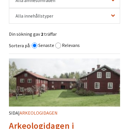
Alla ämnesområden
Alla innehållstyper
Din sökning gav
2
träffar
Senaste
Relevans
Sortera på:
SIDA
|
ARKEOLOGIDAGEN
Arkeologidagen i