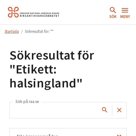
Hoppa
till
SÖK
MENY
innehåll.
Startsida
Sökresultat för: ""
Sökresultat för
"
Etikett:
halsingland
"
Sök på raa.se