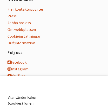
Fler kontaktuppgifter
Press
Jobba hos oss
Om webbplatsen
Cookieinställningar
Driftinformation
Följ oss
Facebook
Instagram
YouTube
K-blogg
K-podd
Nyhetsbrev
Vi använder kakor
(cookies) för en
Andra webbplatser