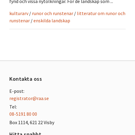
fynd och vissa nytolkningar. För de landskap som ...
kulturarv
/
runor och runstenar
/
litteratur om runor och
runstenar
/
enskilda landskap
Kontakta oss
E-post:
registrator@raa.se
Tel:
08-5191 80 00
Box 1114, 621 22 Visby
Hitta snabbt