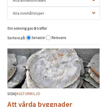
Alla ämnesområden
Alla innehållstyper
Din sökning gav
3
träffar
Senaste
Relevans
Sortera på:
SIDA
|
KULTURMILJÖ
Att vårda byggnader