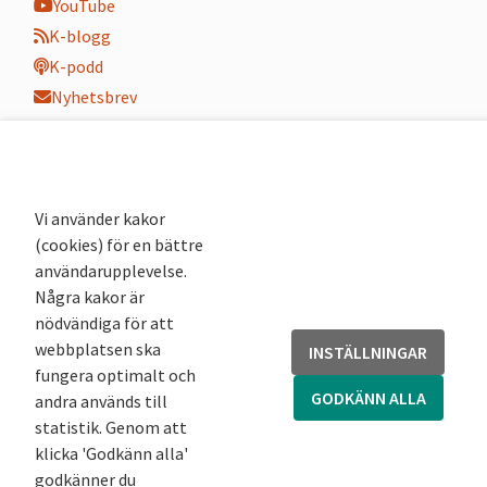
YouTube
K-blogg
K-podd
Nyhetsbrev
Andra webbplatser
Arkivsök
Fornsök
Vi använder kakor
Fornreg
(cookies) för en bättre
användarupplevelse.
Bebyggelseregistret
Några kakor är
Runor
nödvändiga för att
Kringla
webbplatsen ska
INSTÄLLNINGAR
fungera optimalt och
GODKÄNN ALLA
andra används till
statistik. Genom att
klicka 'Godkänn alla'
godkänner du