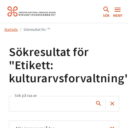
Hoppa
till
SÖK
MENY
innehåll.
Startsida
Sökresultat för: ""
Sökresultat för
"
Etikett:
kulturarvsforvaltning
Sök på raa.se