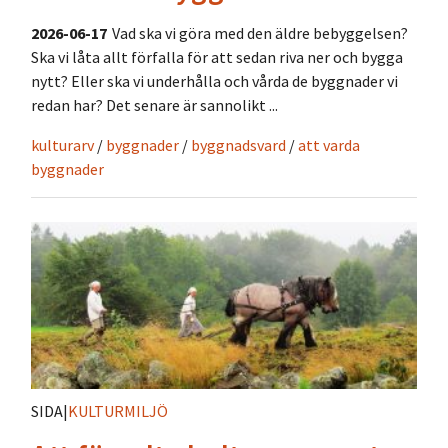
2026-06-17
Vad ska vi göra med den äldre bebyggelsen?
Ska vi låta allt förfalla för att sedan riva ner och bygga
nytt? Eller ska vi underhålla och vårda de byggnader vi
redan har? Det senare är sannolikt ...
kulturarv
/
byggnader
/
byggnadsvard
/
att varda
byggnader
SIDA
|
KULTURMILJÖ