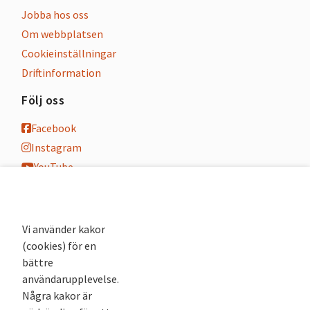
Jobba hos oss
Om webbplatsen
Cookieinställningar
Driftinformation
Följ oss
Facebook
Instagram
YouTube
K-blogg
K-podd
Nyhetsbrev
Vi använder kakor
(cookies) för en
Andra webbplatser
bättre
användarupplevelse.
Arkivsök
Några kakor är
Fornsök