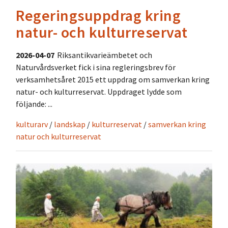
Regeringsuppdrag kring
natur- och kulturreservat
2026-04-07
Riksantikvarieämbetet och
Naturvårdsverket fick i sina regleringsbrev för
verksamhetsåret 2015 ett uppdrag om samverkan kring
natur- och kulturreservat. Uppdraget lydde som
följande: ...
kulturarv
/
landskap
/
kulturreservat
/
samverkan kring
natur och kulturreservat