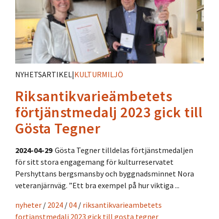
NYHETSARTIKEL
|
KULTURMILJÖ
Riksantikvarieämbetets
förtjänstmedalj 2023 gick till
Gösta Tegner
2024-04-29
Gösta Tegner tilldelas förtjänstmedaljen
för sitt stora engagemang för kulturreservatet
Pershyttans bergsmansby och byggnadsminnet Nora
veteranjärnväg. ”Ett bra exempel på hur viktiga ...
nyheter
/
2024
/
04
/
riksantikvarieambetets
fortjanstmedalj 2023 gick till gosta tegner