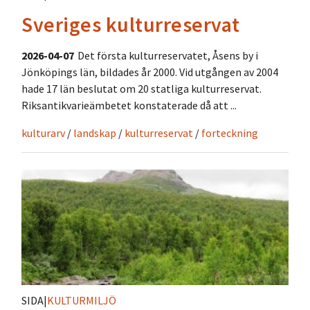
Sveriges kulturreservat
2026-04-07
Det första kulturreservatet, Åsens by i
Jönköpings län, bildades år 2000. Vid utgången av 2004
hade 17 län beslutat om 20 statliga kulturreservat.
Riksantikvarieämbetet konstaterade då att ...
kulturarv
/
landskap
/
kulturreservat
/
forteckning
SIDA
|
KULTURMILJÖ