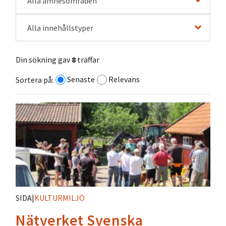
Alla ämnesområden
Alla innehållstyper
Din sökning gav
8
träffar
Senaste
Relevans
Sortera på:
SIDA
|
KULTURMILJÖ
Nätverket Svenska