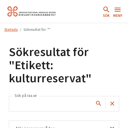
Hoppa
till
SÖK
MENY
innehåll.
Startsida
Sökresultat för: ""
Sökresultat för
"
Etikett:
kulturreservat
"
Sök på raa.se