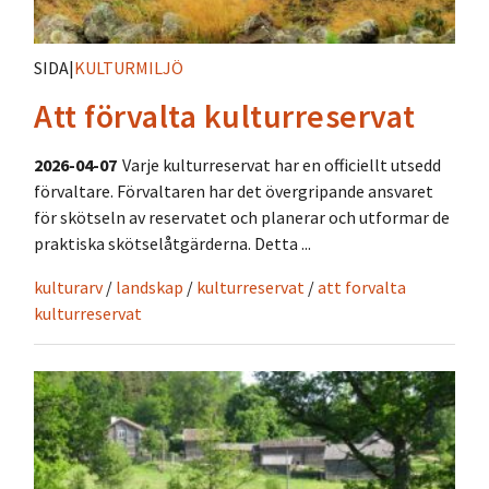
SIDA
|
KULTURMILJÖ
Att förvalta kulturreservat
2026-04-07
Varje kulturreservat har en officiellt utsedd
förvaltare. Förvaltaren har det övergripande ansvaret
för skötseln av reservatet och planerar och utformar de
praktiska skötselåtgärderna. Detta ...
kulturarv
/
landskap
/
kulturreservat
/
att forvalta
kulturreservat