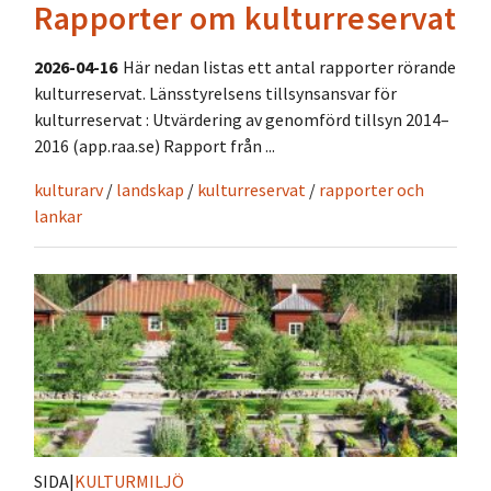
Rapporter om kulturreservat
2026-04-16
Här nedan listas ett antal rapporter rörande
kulturreservat. Länsstyrelsens tillsynsansvar för
kulturreservat : Utvärdering av genomförd tillsyn 2014–
2016 (app.raa.se) Rapport från ...
kulturarv
/
landskap
/
kulturreservat
/
rapporter och
lankar
SIDA
|
KULTURMILJÖ