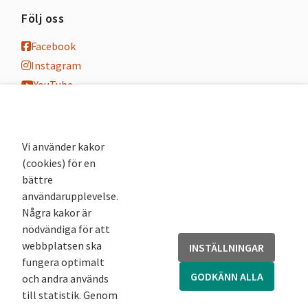
Följ oss
Facebook
Instagram
YouTube
K-blogg
K-podd
Nyhetsbrev
Vi använder kakor
(cookies) för en
Andra webbplatser
bättre
användarupplevelse.
Arkivsök
Några kakor är
Fornsök
nödvändiga för att
Fornreg
webbplatsen ska
INSTÄLLNINGAR
Bebyggelseregistret
fungera optimalt
Runor
GODKÄNN ALLA
och andra används
Kringla
till statistik. Genom