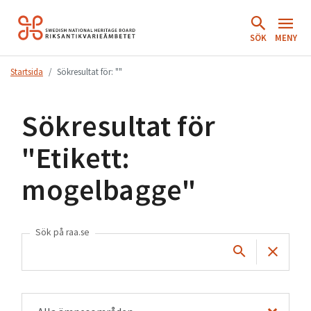
Hoppa
till
SÖK
MENY
innehåll.
Startsida
Sökresultat för: ""
Sökresultat för
"
Etikett:
mogelbagge
"
Sök på raa.se