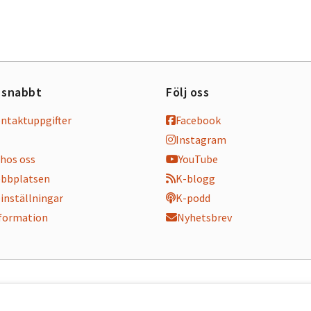
 snabbt
Följ oss
ontaktuppgifter
Facebook
Instagram
hos oss
YouTube
bbplatsen
K-blogg
inställningar
K-podd
nformation
Nyhetsbrev