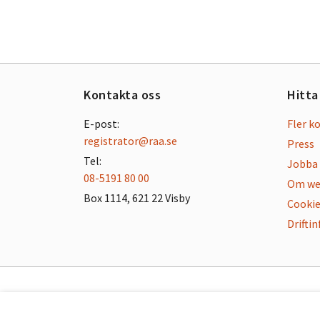
Kontakta oss
Hitta
E-post:
Fler k
registrator@raa.se
Press
Tel:
Jobba 
08-5191 80 00
Om we
Box 1114, 621 22 Visby
Cookie
Drifti