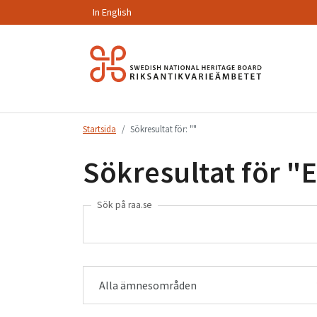
In English
Hoppa
till
innehåll.
Startsida
Sökresultat för: ""
Sökresultat för "
E
Sök på raa.se
Alla ämnesområden