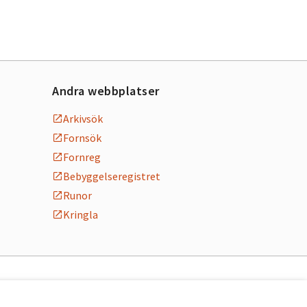
Andra webbplatser
Arkivsök
Fornsök
Fornreg
Bebyggelseregistret
Runor
Kringla