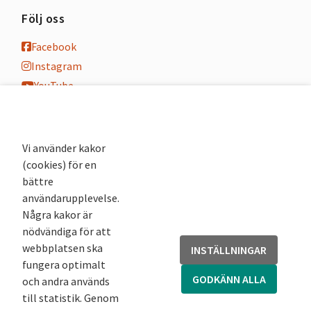
Följ oss
Facebook
Instagram
YouTube
K-blogg
K-podd
Nyhetsbrev
Vi använder kakor
(cookies) för en
Andra webbplatser
bättre
användarupplevelse.
Arkivsök
Några kakor är
Fornsök
nödvändiga för att
Fornreg
webbplatsen ska
INSTÄLLNINGAR
Bebyggelseregistret
fungera optimalt
Runor
GODKÄNN ALLA
och andra används
Kringla
till statistik. Genom