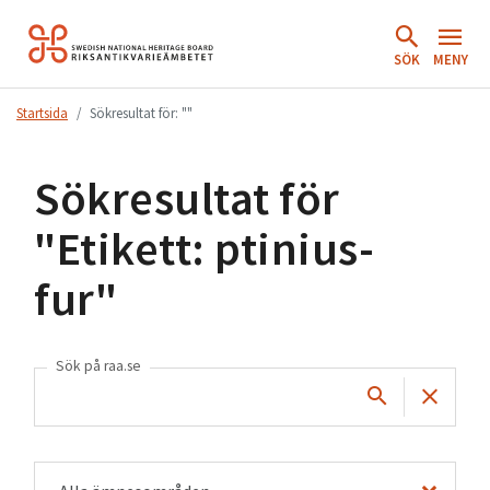
Hoppa
till
SÖK
MENY
innehåll.
Startsida
Sökresultat för: ""
Sökresultat för
"
Etikett: ptinius-
fur
"
Sök på raa.se