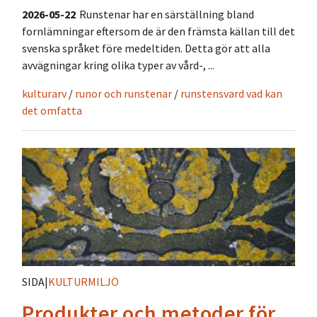
2026-05-22
Runstenar har en särställning bland
fornlämningar eftersom de är den främsta källan till det
svenska språket före medeltiden. Detta gör att alla
avvägningar kring olika typer av vård-, ...
kulturarv
/
runor och runstenar
/
runstensvard vad kan
det omfatta
SIDA
|
KULTURMILJÖ
Produkter och metoder för