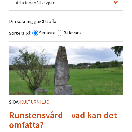
Alla innehållstyper
Din sökning gav
2
träffar
Senaste
Relevans
Sortera på:
SIDA
|
KULTURMILJÖ
Runstensvård – vad kan det
omfatta?