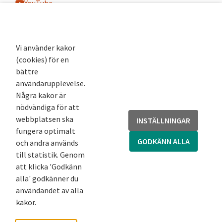
YouTube
K-blogg
K-podd
Nyhetsbrev
Vi använder kakor
(cookies) för en
Andra webbplatser
bättre
användarupplevelse.
Arkivsök
Några kakor är
Fornsök
nödvändiga för att
Fornreg
webbplatsen ska
INSTÄLLNINGAR
Bebyggelseregistret
fungera optimalt
Runor
GODKÄNN ALLA
och andra används
Kringla
till statistik. Genom
att klicka 'Godkänn
alla' godkänner du
användandet av alla
kakor.