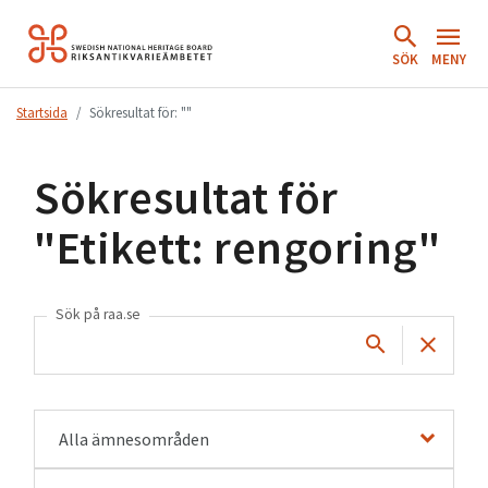
Hoppa
till
SÖK
MENY
innehåll.
Startsida
Sökresultat för: ""
Sökresultat för
"
Etikett: rengoring
"
Sök på raa.se
Alla ämnesområden