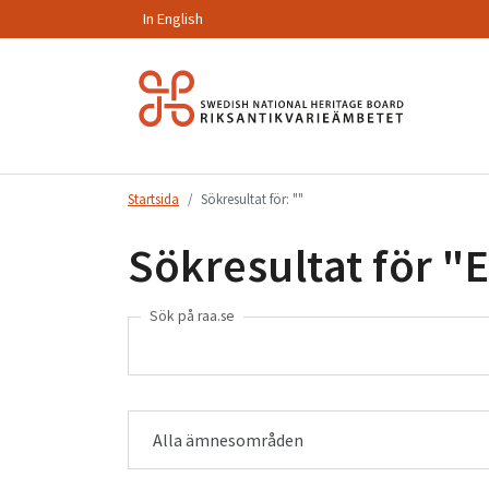
In English
Hoppa
till
innehåll.
Startsida
Sökresultat för: ""
Sökresultat för "
E
Sök på raa.se
Alla ämnesområden