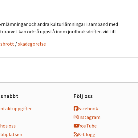
fornlämningar och andra kulturlämningar i samband med
arvet kan också uppstå inom jordbruksdriften vid till ...
vsbrott
/
skadegorelse
 snabbt
Följ oss
ontaktuppgifter
Facebook
Instagram
hos oss
YouTube
bbplatsen
K-blogg