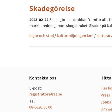
Skadegörelse
2023-02-22
Skadegörelse drabbar framför allt 
markberedning inom skogsbruket. Skador på kultur
lagar och stod
/
kulturmiljolagen kml
/
kulturar
Kontakta oss
Hitta
E-post:
Fler k
registrator@raa.se
Press
Tel:
Jobba 
08-5191 80 00
Om we