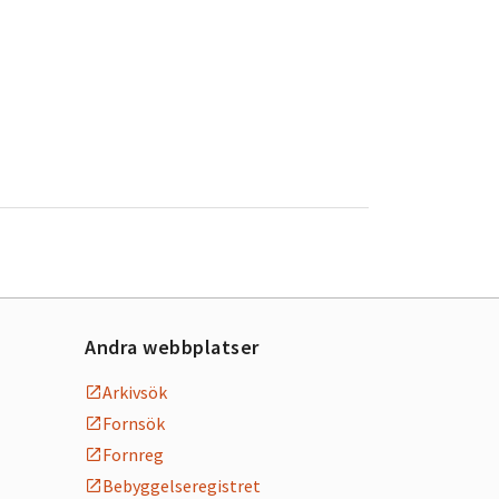
Andra webbplatser
Arkivsök
Fornsök
Fornreg
Bebyggelseregistret