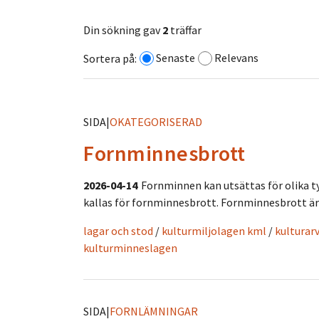
Din sökning gav
2
träffar
Senaste
Relevans
Sortera på:
SIDA
|
OKATEGORISERAD
Fornminnesbrott
2026-04-14
Fornminnen kan utsättas för olika t
kallas för fornminnesbrott. Fornminnesbrott är k
lagar och stod
/
kulturmiljolagen kml
/
kulturar
kulturminneslagen
SIDA
|
FORNLÄMNINGAR