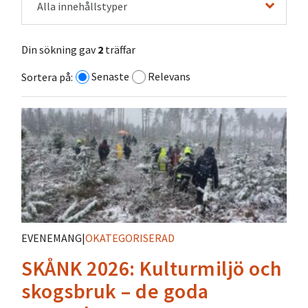
Alla innehållstyper
Din sökning gav
2
träffar
Senaste
Relevans
Sortera på:
EVENEMANG
|
OKATEGORISERAD
SKÅNK 2026: Kulturmiljö och
skogsbruk – de goda