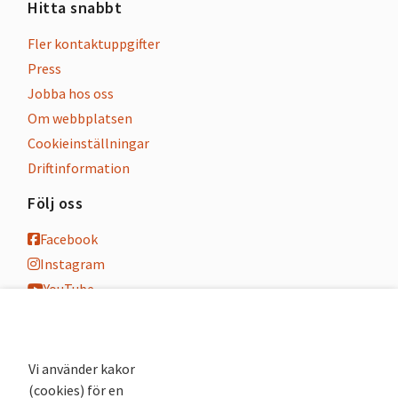
Hitta snabbt
Fler kontaktuppgifter
Press
Jobba hos oss
Om webbplatsen
Cookieinställningar
Driftinformation
Följ oss
Facebook
Instagram
YouTube
K-blogg
K-podd
Nyhetsbrev
Vi använder kakor
(cookies) för en