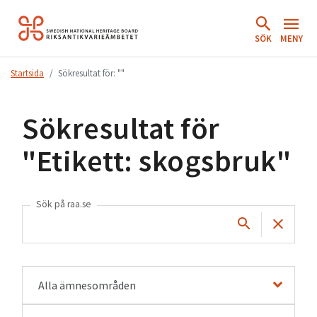
Hoppa
till
SÖK
MENY
innehåll.
Startsida
Sökresultat för: ""
Sökresultat för
"
Etikett: skogsbruk
"
Sök på raa.se
Alla ämnesområden