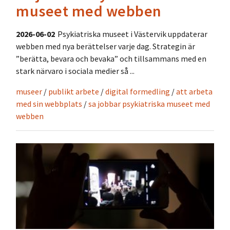
museet med webben
2026-06-02
Psykiatriska museet i Västervik uppdaterar
webben med nya berättelser varje dag. Strategin är
”berätta, bevara och bevaka” och tillsammans med en
stark närvaro i sociala medier så ...
museer
/
publikt arbete
/
digital formedling
/
att arbeta
med sin webbplats
/
sa jobbar psykiatriska museet med
webben