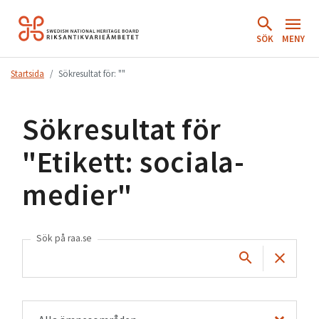
Hoppa
till
SÖK
MENY
innehåll.
Startsida
Sökresultat för: ""
Sökresultat för
"
Etikett: sociala-
medier
"
Sök på raa.se