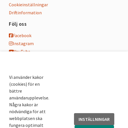
Cookieinställningar
Driftinformation
Följ oss
Facebook
Instagram
YouTube
K-blogg
K-podd
Nyhetsbrev
Vi använder kakor
(cookies) för en
Andra webbplatser
bättre
användarupplevelse.
Arkivsök
Några kakor är
Fornsök
nödvändiga för att
Fornreg
webbplatsen ska
INSTÄLLNINGAR
Bebyggelseregistret
fungera optimalt