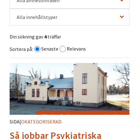
Alla ämnesområden
Alla innehållstyper
Din sökning gav
4
träffar
Senaste
Relevans
Sortera på:
SIDA
|
OKATEGORISERAD
Så jobbar Psykiatriska