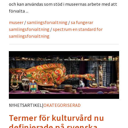
och kan användas som stöd i museernas arbete med att
förvalta ...
museer
/
samlingsforvaltning
/
sa fungerar
samlingsforvaltning
/
spectrum en standard for
samlingsforvaltning
NYHETSARTIKEL
|
OKATEGORISERAD
Termer för kulturvård nu
definierade på svenska