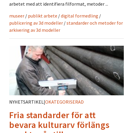
arbetet med att identifiera filformat, metoder ...
museer
/
publikt arbete
/
digital formedling
/
publicering av 3d modeller
/
standarder och metoder for
arkivering av 3d modeller
NYHETSARTIKEL
|
OKATEGORISERAD
Fria standarder för att
bevara kulturarv förlängs