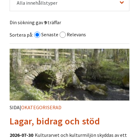
Alla innehållstyper
Din sökning gav
9
träffar
Senaste
Relevans
Sortera på:
SIDA
|
OKATEGORISERAD
Lagar, bidrag och stöd
2026-07-30
Kulturarvet och kulturmiljön skyddas av ett