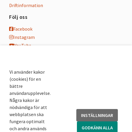
Driftinformation
Följ oss
Facebook
Instagram
YouTube
K-blogg
K-podd
Nyhetsbrev
Vi använder kakor
(cookies) för en
Andra webbplatser
bättre
användarupplevelse.
Arkivsök
Några kakor är
Fornsök
nödvändiga för att
Fornreg
webbplatsen ska
INSTÄLLNINGAR
Bebyggelseregistret
fungera optimalt
Runor
GODKÄNN ALLA
och andra används