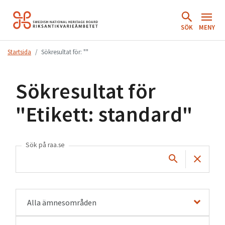
Hoppa
till
SÖK
MENY
innehåll.
Startsida
Sökresultat för: ""
Sökresultat för
"
Etikett: standard
"
Sök på raa.se
Alla ämnesområden