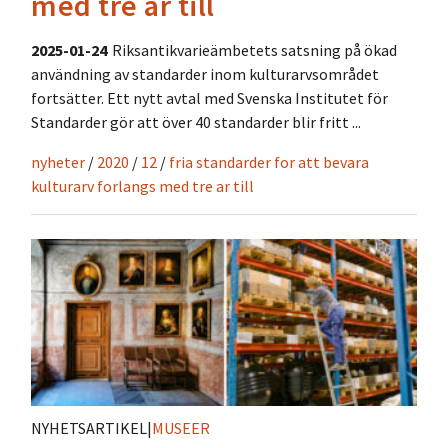
med tre år till
2025-01-24
Riksantikvarieämbetets satsning på ökad
användning av standarder inom kulturarvsområdet
fortsätter. Ett nytt avtal med Svenska Institutet för
Standarder gör att över 40 standarder blir fritt ...
nyheter
/
2020
/
12
/
fria standarder for att bevara
kulturarv forlangs med tre ar till
NYHETSARTIKEL
|
MUSEER