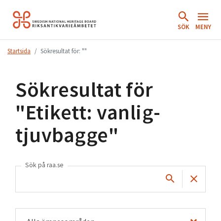
Hoppa
till
SÖK
MENY
innehåll.
Startsida
Sökresultat för: ""
Sökresultat för
"
Etikett: vanlig-
tjuvbagge
"
Sök på raa.se