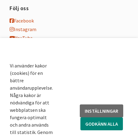
Följ oss
Facebook
Instagram
YouTube
K-blogg
K-podd
Nyhetsbrev
Vi använder kakor
(cookies) för en
Andra webbplatser
bättre
användarupplevelse.
Arkivsök
Några kakor är
Fornsök
nödvändiga för att
Fornreg
webbplatsen ska
INSTÄLLNINGAR
Bebyggelseregistret
fungera optimalt
Runor
GODKÄNN ALLA
och andra används
Kringla
till statistik. Genom