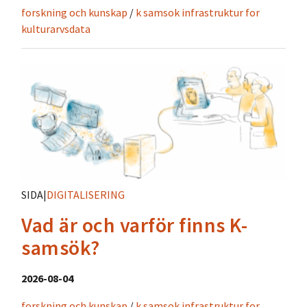
forskning och kunskap
/
k samsok infrastruktur for
kulturarvsdata
SIDA
|
DIGITALISERING
Vad är och varför finns K-
samsök?
2026-08-04
forskning och kunskap
/
k samsok infrastruktur for