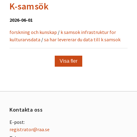
K-samsök
2026-06-01
forskning och kunskap
/
k samsok infrastruktur for
kulturarvsdata
/
sa har levererar du data till k samsok
Visa fler
Kontakta oss
E-post:
registrator@raa.se