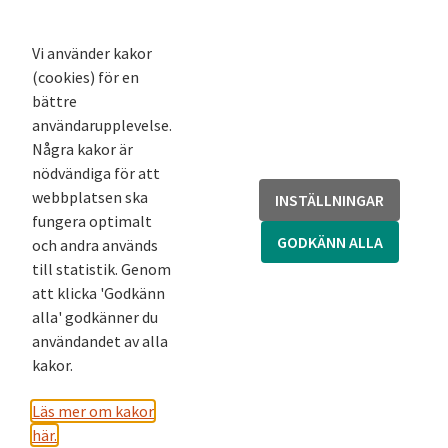
K-podd
Nyhetsbrev
Vi använder kakor
(cookies) för en
Andra webbplatser
bättre
användarupplevelse.
Arkivsök
Några kakor är
Fornsök
nödvändiga för att
Fornreg
webbplatsen ska
INSTÄLLNINGAR
Bebyggelseregistret
fungera optimalt
Runor
GODKÄNN ALLA
och andra används
Kringla
till statistik. Genom
att klicka 'Godkänn
alla' godkänner du
användandet av alla
kakor.
Läs mer om kakor
här.