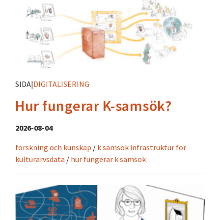
SIDA
|
DIGITALISERING
Hur fungerar K-samsök?
2026-08-04
forskning och kunskap
/
k samsok infrastruktur for
kulturarvsdata
/
hur fungerar k samsok