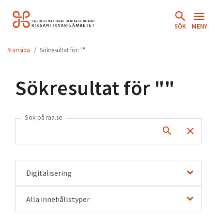
Hoppa
till
SÖK
MENY
innehåll.
Startsida
Sökresultat för: ""
Sökresultat för "
"
Sök på raa.se
Digitalisering
Alla innehållstyper