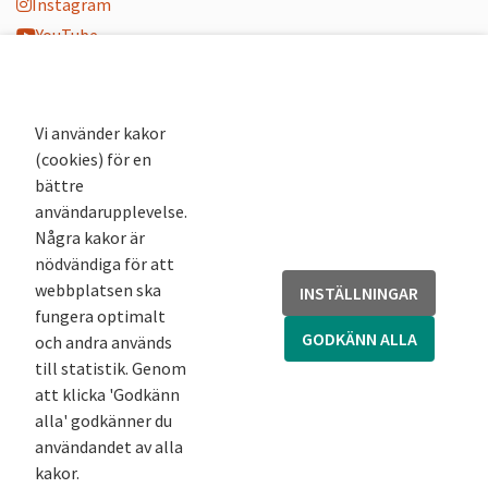
Instagram
YouTube
K-blogg
K-podd
Nyhetsbrev
Vi använder kakor
(cookies) för en
Andra webbplatser
bättre
användarupplevelse.
Arkivsök
Några kakor är
Fornsök
nödvändiga för att
Fornreg
webbplatsen ska
INSTÄLLNINGAR
Bebyggelseregistret
fungera optimalt
Runor
GODKÄNN ALLA
och andra används
Kringla
till statistik. Genom
att klicka 'Godkänn
alla' godkänner du
användandet av alla
kakor.