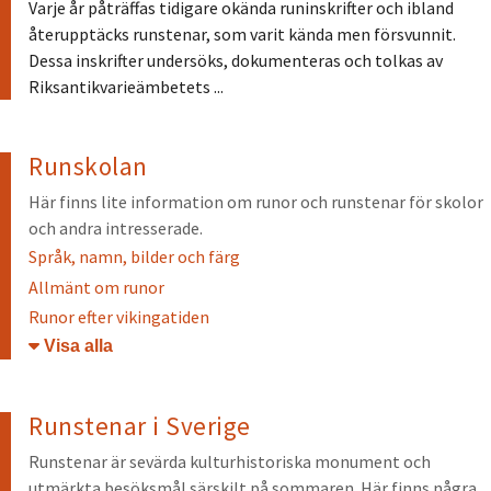
Varje år påträffas tidigare okända runinskrifter och ibland
återupptäcks runstenar, som varit kända men försvunnit.
Dessa inskrifter undersöks, dokumenteras och tolkas av
Riksantikvarieämbetets ...
Runskolan
Här finns lite information om runor och runstenar för skolor
och andra intresserade.
Språk, namn, bilder och färg
Allmänt om runor
Runor efter vikingatiden
Öppna/stäng
Runstenar i Sverige
Runstenar är sevärda kulturhistoriska monument och
utmärkta besöksmål särskilt på sommaren. Här finns några