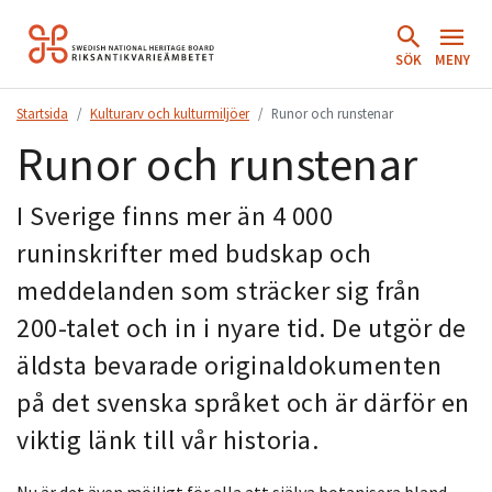
Hoppa
till
SÖK
MENY
innehåll.
Startsida
Kulturarv och kulturmiljöer
Runor och runstenar
Runor och runstenar
I Sverige finns mer än 4 000
runinskrifter med budskap och
meddelanden som sträcker sig från
200-talet och in i nyare tid. De utgör de
äldsta bevarade originaldokumenten
på det svenska språket och är därför en
viktig länk till vår historia.
Nu är det även möjligt för alla att själva botanisera bland