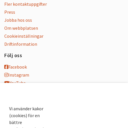
Fler kontaktuppgifter
Press
Jobba hos oss
Om webbplatsen
Cookieinställningar
Driftinformation
Följ oss
Facebook
Instagram
YouTube
K-blogg
K-podd
Nyhetsbrev
Vi använder kakor
(cookies) för en
Andra webbplatser
bättre