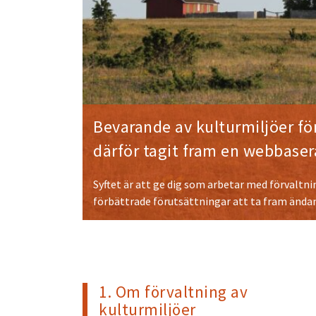
Bevarande av kulturmiljöer för
därför tagit fram en webbaser
Syftet är att ge dig som arbetar med förvaltni
förbättrade förutsättningar att ta fram ända
1. Om förvaltning av
kulturmiljöer