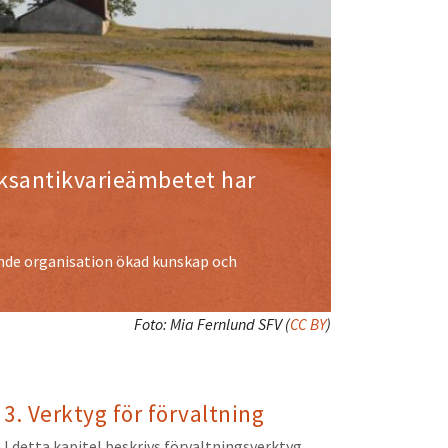
Riksantikvarieämbetet har
tande organisation ökad kunskap och
Foto:
Mia Fernlund SFV
(
CC BY
)
3. Verktyg för förvaltning
I detta kapitel beskrivs förvaltningsverktyg