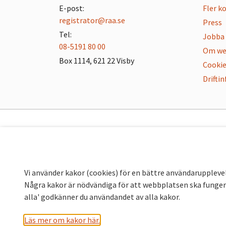
E-post:
Fler k
registrator@raa.se
Press
Tel:
Jobba 
08-5191 80 00
Om we
Box 1114, 621 22 Visby
Cookie
Drifti
Vi använder kakor (cookies) för en bättre användaruppleve
Några kakor är nödvändiga för att webbplatsen ska fungera
alla' godkänner du användandet av alla kakor.
Läs mer om kakor här.