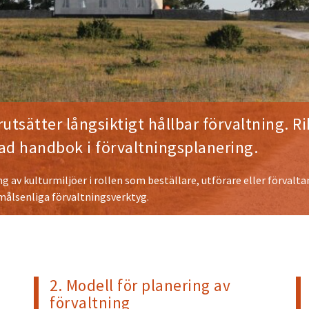
utsätter långsiktigt hållbar förvaltning. 
ad handbok i förvaltningsplanering.
ng av kulturmiljöer i rollen som beställare, utförare eller förval
målsenliga förvaltningsverktyg.
2. Modell för planering av
förvaltning