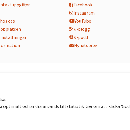
ontaktuppgifter
Facebook
Instagram
hos oss
YouTube
bbplatsen
K-blogg
inställningar
K-podd
nformation
Nyhetsbrev
lse.
 optimalt och andra används till statistik. Genom att klicka 'Go