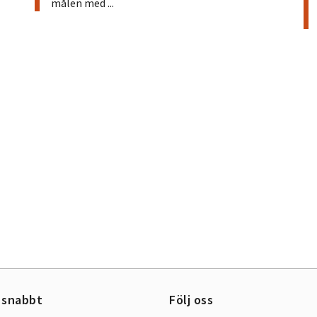
målen med ...
 snabbt
Följ oss