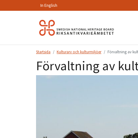
In English
Hoppa
till
innehåll.
Startsida
Kulturarv och kulturmiljöer
Förvaltning av kul
Förvaltning av kul