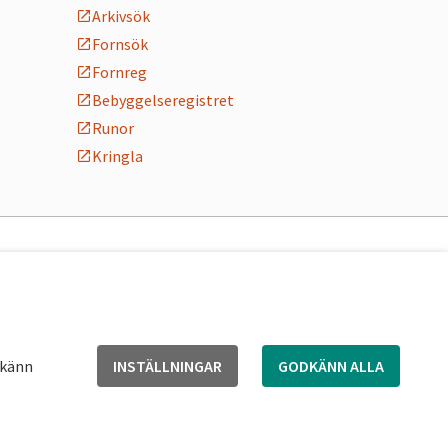
Arkivsök
Fornsök
Fornreg
Bebyggelseregistret
Runor
Kringla
dkänn
INSTÄLLNINGAR
GODKÄNN ALLA