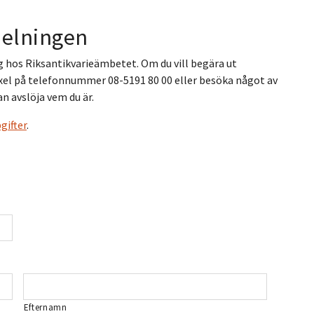
delningen
 hos Riksantikvarieämbetet. Om du vill begära ut
äxel på telefonnummer 08-5191 80 00 eller besöka något av
n avslöja vem du är.
gifter
.
Efternamn