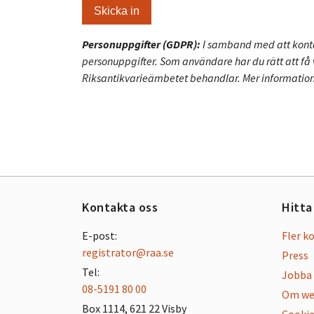
Personuppgifter (GDPR):
I samband med att konta
personuppgifter. Som användare har du rätt att få
Riksantikvarieämbetet behandlar. Mer information
Kontakta oss
Hitta
E-post:
Fler k
registrator@raa.se
Press
Tel:
Jobba 
08-5191 80 00
Om we
Box 1114, 621 22 Visby
Cookie