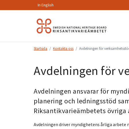
In English
Hoppa
till
innehåll.
Startsida
Kontakta oss
Avdelningen för verksamhetsstö
Avdelningen för v
Avdelningen ansvarar för mynd
planering och ledningsstöd samt
Riksantikvarieämbetets övriga 
Avdelningen driver myndighetens årliga arbete 