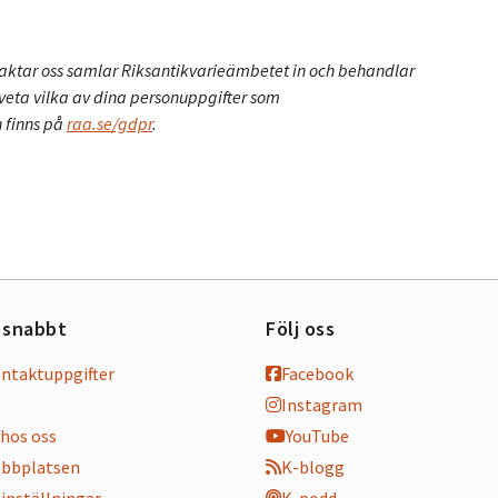
ktar oss samlar Riksantikvarieämbetet in och behandlar
 veta vilka av dina personuppgifter som
 finns på
raa.se/gdpr
.
 snabbt
Följ oss
ontaktuppgifter
Facebook
Instagram
hos oss
YouTube
bbplatsen
K-blogg
inställningar
K-podd