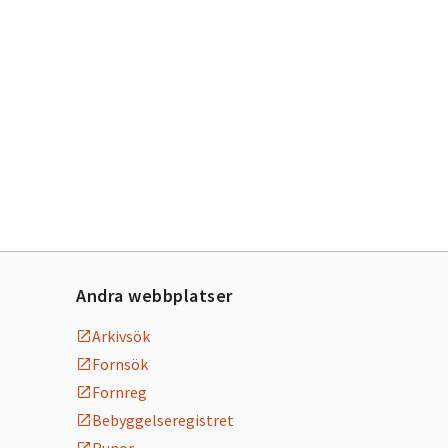
Andra webbplatser
Arkivsök
Fornsök
Fornreg
Bebyggelseregistret
Runor