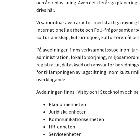
och årsredovisning. Även det fleråriga planerin
drivs här.
Vi samordnar även arbetet med statliga myndigh
internationella arbete och FoU-frågor samt arb
kulturlandskap, kulturmiljöer, kulturföremål oc
På avdelningen finns verksamhetsstöd inom juri
administration, lokalförsörjning, miljösamordn
registratur, dataskydd och ansvar för berednings
för tillämpningen av lagstiftning inom kulturm
överklagande.
Avdelningen finns i Visby och i Stockholm och be
Ekonomienheten
Juridiska enheten
Kommunikationsenheten
HR-enheten
Serviceenheten