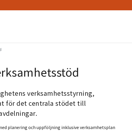
d
erksamhetsstöd
ighetens verksamhetsstyrning,
 för det centrala stödet till
avdelningar.
med planering och uppföljning inklusive verksamhetsplan