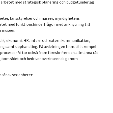
gsarbetet med strategisk planering och budgetunderlag
eter, länsstyrelser och museer, myndighetens
etet med funktionshinderfrågor med anknytning till
h museer.
dik, ekonomi, HR, intern och extern kommunikation,
ing samt upphandling. På avdelningen finns till exempel
processer. Vi tar också fram föreskrifter och allmänna råd
iljöområdet och bedriver överinseende genom
står av sex enheter: