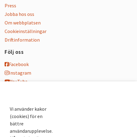
Press
Jobba hos oss
Om webbplatsen
Cookieinställningar
Driftinformation
Följ oss
Facebook
Instagram
YouTube
K-blogg
K-podd
Nyhetsbrev
Vi använder kakor
(cookies) för en
Andra webbplatser
bättre
användarupplevelse.
Arkivsök