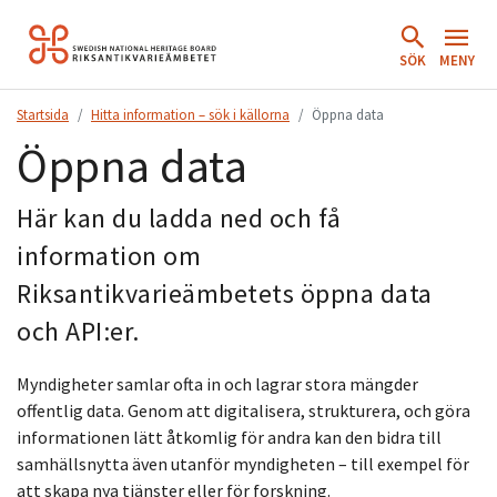
Hoppa
till
SÖK
MENY
innehåll.
Startsida
Hitta information – sök i källorna
Öppna data
Öppna data
Här kan du ladda ned och få
information om
Riksantikvarieämbetets öppna data
och API:er.
Myndigheter samlar ofta in och lagrar stora mängder
offentlig data. Genom att digitalisera, strukturera, och göra
informationen lätt åtkomlig för andra kan den bidra till
samhällsnytta även utanför myndigheten – till exempel för
att skapa nya tjänster eller för forskning.