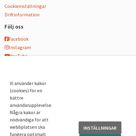
Cookieinställningar
Driftinformation
Följ oss
Facebook
Instagram
YouTube
K-blogg
K-podd
Nyhetsbrev
Vi använder kakor
(cookies) för en
Andra webbplatser
bättre
användarupplevelse.
Arkivsök
Några kakor är
Fornsök
nödvändiga för att
Fornreg
webbplatsen ska
INSTÄLLNINGAR
Bebyggelseregistret
fungera optimalt