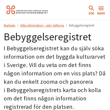
Hoppa
till
SÖK
MENY
innehåll.
Startsida
Hitta information – sök i källorna
Bebyggelseregistret
Bebyggelseregistret
I Bebyggelseregistret kan du själv söka
information om det byggda kulturarvet
i Sverige.
Vill du veta om det finns
någon information om en viss plats? Då
kan du enkelt zooma och panorera
i
Bebyggelseregistrets karta
och kolla
om det finns någon information
registrerad för den platsen.