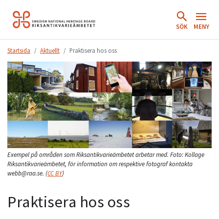
Hoppa
till
SÖK
MENY
innehåll.
Startsida
Aktuellt
Praktisera hos oss
Exempel på områden som Riksantikvarieämbetet arbetar med.
Foto:
Kollage
Riksantikvarieämbetet, för information om respektive fotograf kontakta
webb@raa.se.
(
CC BY
)
Praktisera hos oss