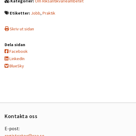
Kategorier:
Om Riksantikvarieämbetet
Etiketter:
Jobb
,
Praktik
Skriv ut sidan
Dela sidan
Facebook
LinkedIn
BlueSky
Kontakta oss
E-post:
registrator@raa.se