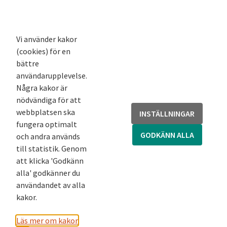
K-blogg
K-podd
Nyhetsbrev
Vi använder kakor
(cookies) för en
Andra webbplatser
bättre
användarupplevelse.
Arkivsök
Några kakor är
Fornsök
nödvändiga för att
Fornreg
webbplatsen ska
INSTÄLLNINGAR
Bebyggelseregistret
fungera optimalt
Runor
GODKÄNN ALLA
och andra används
Kringla
till statistik. Genom
att klicka 'Godkänn
alla' godkänner du
användandet av alla
kakor.
Läs mer om kakor