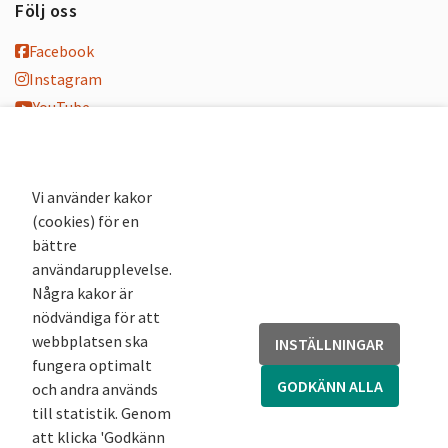
Följ oss
Facebook
Instagram
YouTube
K-blogg
K-podd
Nyhetsbrev
Vi använder kakor
(cookies) för en
Andra webbplatser
bättre
användarupplevelse.
Arkivsök
Några kakor är
Fornsök
nödvändiga för att
Fornreg
webbplatsen ska
INSTÄLLNINGAR
Bebyggelseregistret
fungera optimalt
Runor
GODKÄNN ALLA
och andra används
Kringla
till statistik. Genom
att klicka 'Godkänn