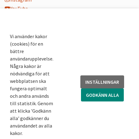
YouTube
K-blogg
K-podd
Nyhetsbrev
Vi använder kakor
(cookies) för en
Andra webbplatser
bättre
användarupplevelse.
Arkivsök
Några kakor är
Fornsök
nödvändiga för att
Fornreg
webbplatsen ska
INSTÄLLNINGAR
Bebyggelseregistret
fungera optimalt
Runor
GODKÄNN ALLA
och andra används
Kringla
till statistik. Genom
att klicka 'Godkänn
alla' godkänner du
användandet av alla
kakor.