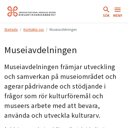
Hoppa
till
SÖK
MENY
innehåll.
Startsida
Kontakta oss
Museiavdelningen
Museiavdelningen
Museiavdelningen främjar utveckling
och samverkan på museiområdet och
agerar pådrivande och stödjande i
frågor som rör kulturföremål och
museers arbete med att bevara,
använda och utveckla kulturarv.