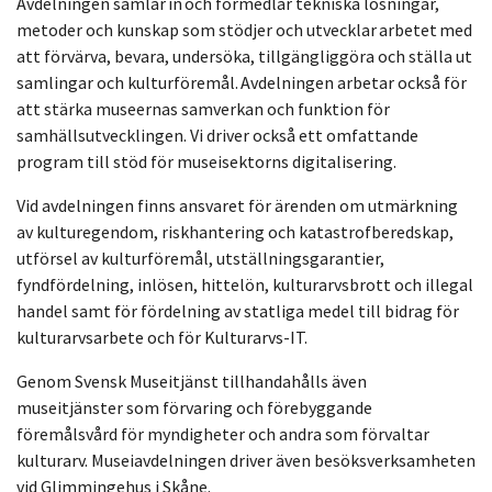
Avdelningen samlar in och förmedlar tekniska lösningar,
metoder och kunskap som stödjer och utvecklar arbetet med
att förvärva, bevara, undersöka, tillgängliggöra och ställa ut
samlingar och kulturföremål. Avdelningen arbetar också för
att stärka museernas samverkan och funktion för
samhällsutvecklingen. Vi driver också ett omfattande
program till stöd för museisektorns digitalisering.
Vid avdelningen finns ansvaret för ärenden om utmärkning
av kulturegendom, riskhantering och katastrofberedskap,
utförsel av kulturföremål, utställningsgarantier,
fyndfördelning, inlösen, hittelön, kulturarvsbrott och illegal
handel samt för fördelning av statliga medel till bidrag för
kulturarvsarbete och för Kulturarvs-IT.
Genom Svensk Museitjänst tillhandahålls även
museitjänster som förvaring och förebyggande
föremålsvård för myndigheter och andra som förvaltar
kulturarv. Museiavdelningen driver även besöksverksamheten
vid Glimmingehus i Skåne.