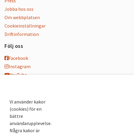
Press
Jobba hos oss
Om webbplatsen
Cookieinställningar
Driftinformation
Följ oss
Facebook
Instagram
YouTube
K-blogg
K-podd
Nyhetsbrev
Vi använder kakor
(cookies) för en
Andra webbplatser
bättre
användarupplevelse.
Arkivsök
Några kakor är
Fornsök