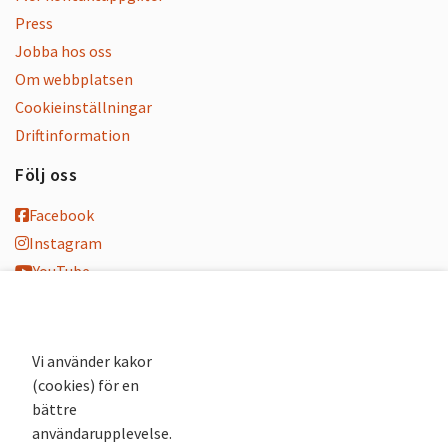
Press
Jobba hos oss
Om webbplatsen
Cookieinställningar
Driftinformation
Följ oss
Facebook
Instagram
YouTube
K-blogg
K-podd
Nyhetsbrev
Vi använder kakor
(cookies) för en
Andra webbplatser
bättre
användarupplevelse.
Arkivsök