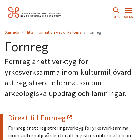
Hoppa
till
SÖK
MENY
innehåll.
Startsida
Hitta information – sök i källorna
Fornreg
Fornreg
Fornreg är ett verktyg för
yrkesverksamma inom kulturmiljövård
att registrera information om
arkeologiska uppdrag och lämningar.
Direkt till Fornreg
Fornreg är ett registreringsverktyg för yrkesverksamma
inom kulturmiljövården för att registrera information om