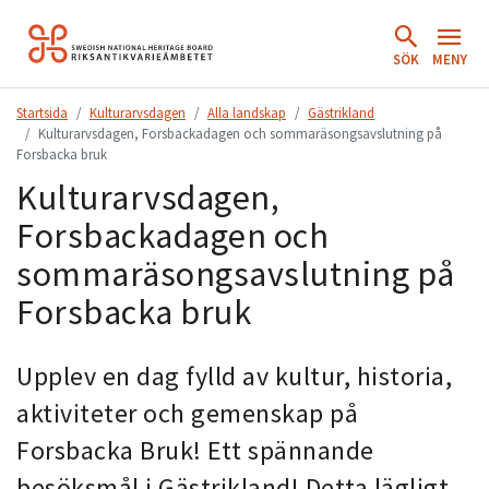
Hoppa
till
SÖK
MENY
innehåll.
Startsida
Kulturarvsdagen
Alla landskap
Gästrikland
Kulturarvsdagen, Forsbackadagen och sommaräsongsavslutning på
Forsbacka bruk
Kulturarvsdagen,
Forsbackadagen och
sommaräsongsavslutning på
Forsbacka bruk
Upplev en dag fylld av kultur, historia,
aktiviteter och gemenskap på
Forsbacka Bruk! Ett spännande
besöksmål i Gästrikland! Detta lägligt