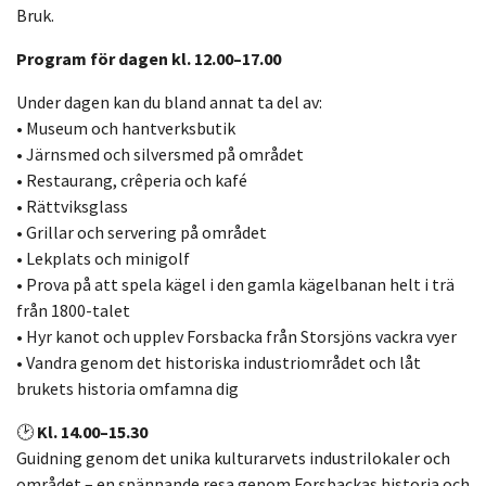
Bruk.
Program för dagen kl. 12.00–17.00
Under dagen kan du bland annat ta del av:
• Museum och hantverksbutik
• Järnsmed och silversmed på området
• Restaurang, crêperia och kafé
• Rättviksglass
• Grillar och servering på området
• Lekplats och minigolf
• Prova på att spela kägel i den gamla kägelbanan helt i trä
från 1800-talet
• Hyr kanot och upplev Forsbacka från Storsjöns vackra vyer
• Vandra genom det historiska industriområdet och låt
brukets historia omfamna dig
🕑
Kl. 14.00–15.30
Guidning genom det unika kulturarvets industrilokaler och
området – en spännande resa genom Forsbackas historia och