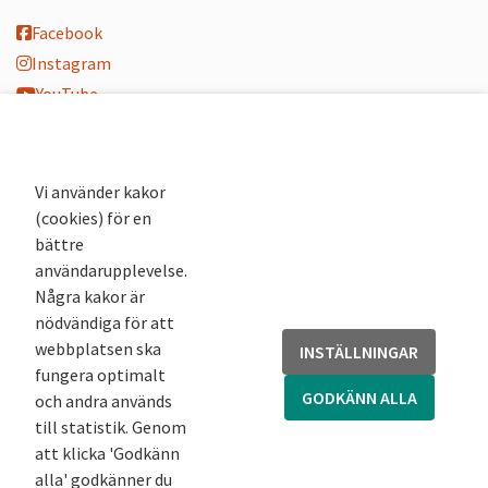
Facebook
Instagram
YouTube
K-blogg
K-podd
Nyhetsbrev
Vi använder kakor
(cookies) för en
Andra webbplatser
bättre
användarupplevelse.
Arkivsök
Några kakor är
Fornsök
nödvändiga för att
Fornreg
webbplatsen ska
INSTÄLLNINGAR
Bebyggelseregistret
fungera optimalt
Runor
GODKÄNN ALLA
och andra används
Kringla
till statistik. Genom
att klicka 'Godkänn
alla' godkänner du