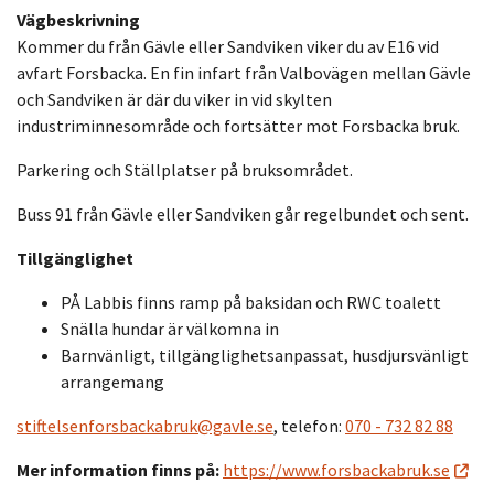
Vägbeskrivning
Kommer du från Gävle eller Sandviken viker du av E16 vid
avfart Forsbacka. En fin infart från Valbovägen mellan Gävle
och Sandviken är där du viker in vid skylten
industriminnesområde och fortsätter mot Forsbacka bruk.
Parkering och Ställplatser på bruksområdet.
Buss 91 från Gävle eller Sandviken går regelbundet och sent.
Tillgänglighet
PÅ Labbis finns ramp på baksidan och RWC toalett
Snälla hundar är välkomna in
Barnvänligt, tillgänglighetsanpassat, husdjursvänligt
arrangemang
stiftelsenforsbackabruk@gavle.se
, telefon:
070 - 732 82 88
Mer information finns på:
https://www.forsbackabruk.se