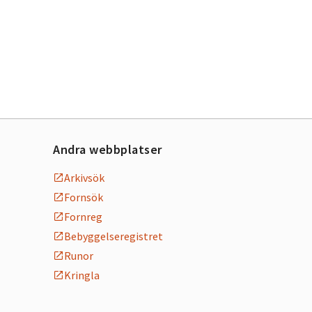
Andra webbplatser
Arkivsök
Fornsök
Fornreg
Bebyggelseregistret
Runor
Kringla