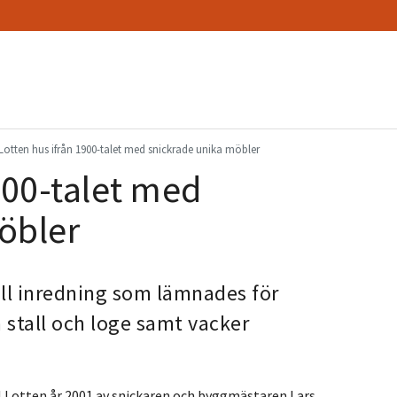
Lotten hus ifrån 1900-talet med snickrade unika möbler
900-talet med
öbler
ll inredning som lämnades för
 stall och loge samt vacker
 Lotten år 2001 av snickaren och byggmästaren Lars