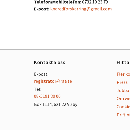
Telefon/Mobiltelefon:
0732 10 23 79
E-post:
knaredforskarring@gmail.com
Kontakta oss
Hitta
E-post:
Fler k
registrator@raa.se
Press
Tel:
Jobba 
08-5191 80 00
Om we
Box 1114, 621 22 Visby
Cookie
Drifti