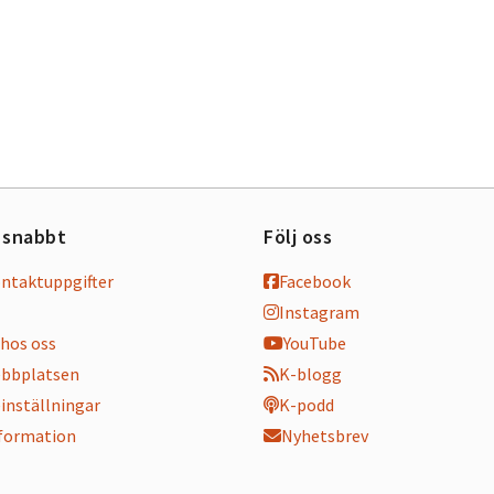
 snabbt
Följ oss
ontaktuppgifter
Facebook
Instagram
hos oss
YouTube
bbplatsen
K-blogg
inställningar
K-podd
nformation
Nyhetsbrev