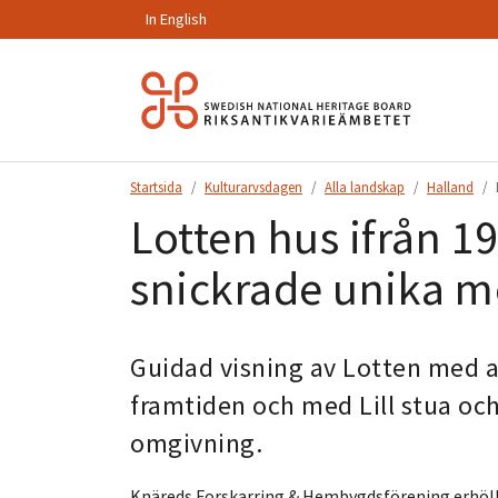
In English
Hoppa
till
innehåll.
Startsida
Kulturarvsdagen
Alla landskap
Halland
Lotten hus ifrån 1
snickrade unika m
Guidad visning av Lotten med a
framtiden och med Lill stua och
omgivning.
Knäreds Forskarring & Hembygdsförening erhöll