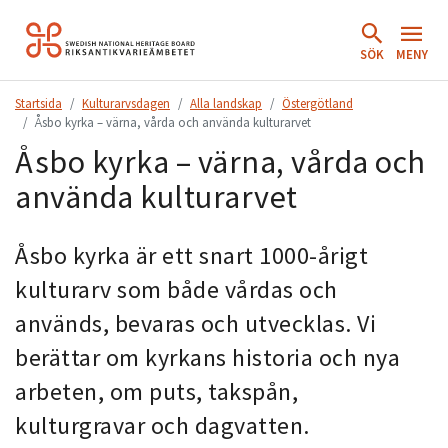
Hoppa
till
SÖK
MENY
innehåll.
Startsida
Kulturarvsdagen
Alla landskap
Östergötland
Åsbo kyrka – värna, vårda och använda kulturarvet
Åsbo kyrka – värna, vårda och
använda kulturarvet
Åsbo kyrka är ett snart 1000-årigt
kulturarv som både vårdas och
används, bevaras och utvecklas. Vi
berättar om kyrkans historia och nya
arbeten, om puts, takspån,
kulturgravar och dagvatten.