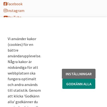
Facebook
Instagram
YouTube
K-blogg
K-podd
Nyhetsbrev
Vi använder kakor
(cookies) för en
Andra webbplatser
bättre
användarupplevelse.
Arkivsök
Några kakor är
Fornsök
nödvändiga för att
Fornreg
webbplatsen ska
INSTÄLLNINGAR
Bebyggelseregistret
fungera optimalt
Runor
GODKÄNN ALLA
och andra används
Kringla
till statistik. Genom
att klicka 'Godkänn
alla' godkänner du