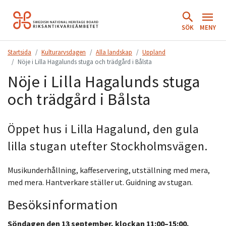
Hoppa
till
SÖK
MENY
innehåll.
Startsida
Kulturarvsdagen
Alla landskap
Uppland
Nöje i Lilla Hagalunds stuga och trädgård i Bålsta
Nöje i Lilla Hagalunds stuga
och trädgård i Bålsta
Öppet hus i Lilla Hagalund, den gula
lilla stugan utefter Stockholmsvägen.
Musikunderhållning, kaffeservering, utställning med mera,
med mera. Hantverkare ställer ut. Guidning av stugan.
Besöksinformation
Söndagen den 13 september, klockan 11:00–15:00.