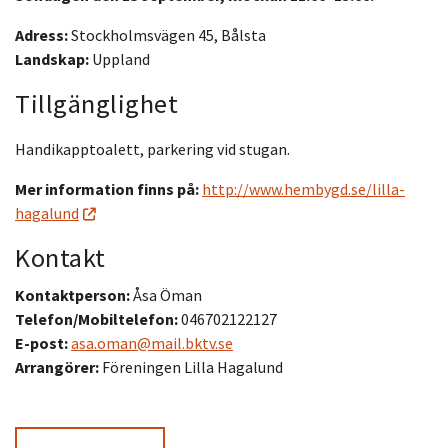
Adress:
Stockholmsvägen 45, Bålsta
Landskap:
Uppland
Tillgänglighet
Handikapptoalett, parkering vid stugan.
Mer information finns på:
http://www.hembygd.se/lilla-
hagalund
Kontakt
Kontaktperson:
Åsa Öman
Telefon/Mobiltelefon:
046702122127
E-post:
asa.oman@mail.bktv.se
Arrangörer:
Föreningen Lilla Hagalund