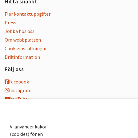
Hitta snabbt
Fler kontaktuppgifter
Press
Jobba hos oss
Om webbplatsen
Cookieinställningar
Driftinformation
Följ oss
Facebook
Instagram
YouTube
K-blogg
K-podd
Nyhetsbrev
Vi använder kakor
(cookies) för en
Andra webbplatser