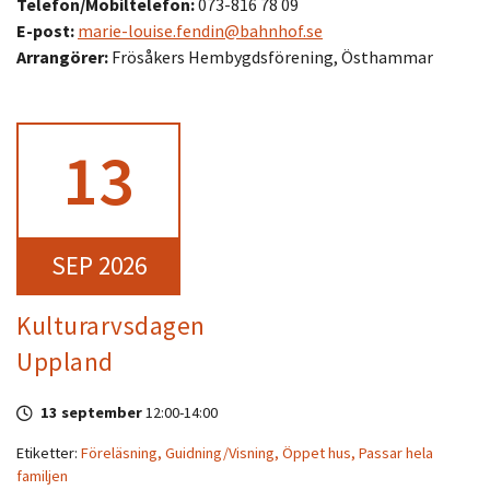
Telefon/Mobiltelefon:
073-816 78 09
E-post:
marie-louise.fendin@bahnhof.se
Arrangörer:
Frösåkers Hembygdsförening, Östhammar
13
SEP 2026
Kulturarvsdagen
Uppland
13 september
12:00
-
14:00
Etiketter:
Föreläsning,
Guidning/Visning,
Öppet hus,
Passar hela
familjen