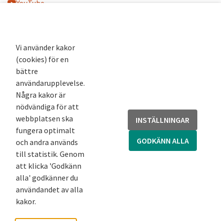
YouTube
K-blogg
K-podd
Nyhetsbrev
Vi använder kakor
(cookies) för en
Andra webbplatser
bättre
användarupplevelse.
Arkivsök
Några kakor är
Fornsök
nödvändiga för att
Fornreg
webbplatsen ska
INSTÄLLNINGAR
Bebyggelseregistret
fungera optimalt
Runor
GODKÄNN ALLA
och andra används
Kringla
till statistik. Genom
att klicka 'Godkänn
alla' godkänner du
användandet av alla
kakor.