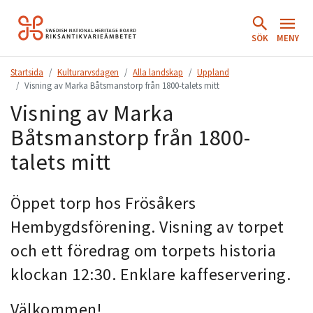
Hoppa
till
SÖK
MENY
innehåll.
Startsida
Kulturarvsdagen
Alla landskap
Uppland
Visning av Marka Båtsmanstorp från 1800-talets mitt
Visning av Marka
Båtsmanstorp från 1800-
talets mitt
Öppet torp hos Frösåkers
Hembygdsförening. Visning av torpet
och ett föredrag om torpets historia
klockan 12:30. Enklare kaffeservering.
Välkommen!