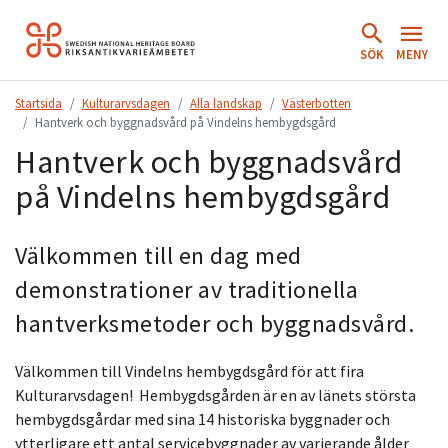
Hoppa
till
SÖK
MENY
innehåll.
Startsida
Kulturarvsdagen
Alla landskap
Västerbotten
Hantverk och byggnadsvård på Vindelns hembygdsgård
Hantverk och byggnadsvård
på Vindelns hembygdsgård
Välkommen till en dag med
demonstrationer av traditionella
hantverksmetoder och byggnadsvård.
Välkommen till Vindelns hembygdsgård för att fira
Kulturarvsdagen! Hembygdsgården är en av länets största
hembygdsgårdar med sina 14 historiska byggnader och
ytterligare ett antal servicebyggnader av varierande ålder