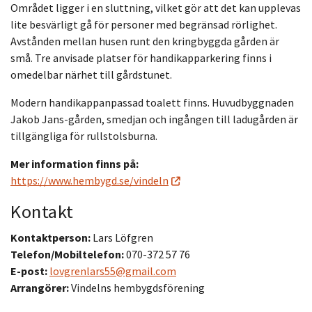
Området ligger i en sluttning, vilket gör att det kan upplevas
lite besvärligt gå för personer med begränsad rörlighet.
Avstånden mellan husen runt den kringbyggda gården är
små. Tre anvisade platser för handikapparkering finns i
omedelbar närhet till gårdstunet.
Modern handikappanpassad toalett finns. Huvudbyggnaden
Jakob Jans-gården, smedjan och ingången till ladugården är
tillgängliga för rullstolsburna.
Mer information finns på:
https://www.hembygd.se/vindeln
Kontakt
Kontaktperson:
Lars Löfgren
Telefon/Mobiltelefon:
070-372 57 76
E-post:
lovgrenlars55@gmail.com
Arrangörer:
Vindelns hembygdsförening