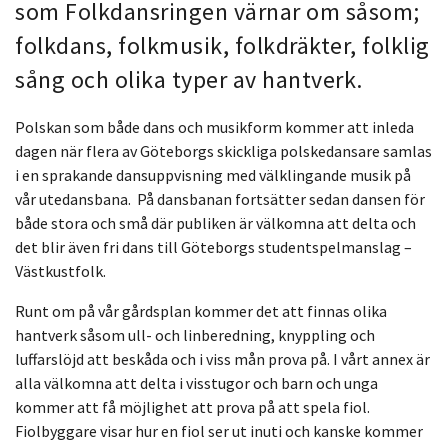
som Folkdansringen värnar om såsom;
folkdans, folkmusik, folkdräkter, folklig
sång och olika typer av hantverk.
Polskan som både dans och musikform kommer att inleda
dagen när flera av Göteborgs skickliga polskedansare samlas
i en sprakande dansuppvisning med välklingande musik på
vår utedansbana. På dansbanan fortsätter sedan dansen för
både stora och små där publiken är välkomna att delta och
det blir även fri dans till Göteborgs studentspelmanslag –
Västkustfolk.
Runt om på vår gårdsplan kommer det att finnas olika
hantverk såsom ull- och linberedning, knyppling och
luffarslöjd att beskåda och i viss mån prova på. I vårt annex är
alla välkomna att delta i visstugor och barn och unga
kommer att få möjlighet att prova på att spela fiol.
Fiolbyggare visar hur en fiol ser ut inuti och kanske kommer