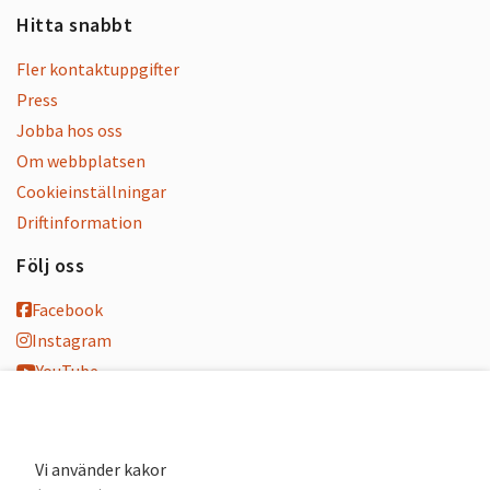
Hitta snabbt
Fler kontaktuppgifter
Press
Jobba hos oss
Om webbplatsen
Cookieinställningar
Driftinformation
Följ oss
Facebook
Instagram
YouTube
K-blogg
K-podd
Nyhetsbrev
Vi använder kakor