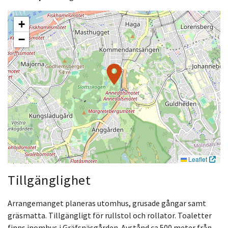
+
−
Leaflet
Tillgänglighet
Arrangemanget planeras utomhus, grusade gångar samt
gräsmatta. Tillgängligt för rullstol och rollator. Toaletter
finns inomhus i Gräfsnäsgården. Avstånd ca 500 meter från