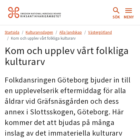
Hoppa
till
SÖK
MENY
innehåll.
Startsida
Kulturarvsdagen
Alla landskap
Västergötland
Kom och upplev vårt folkliga kulturarv
Kom och upplev vårt folkliga
kulturarv
Folkdansringen Göteborg bjuder in till
en upplevelserik eftermiddag för alla
åldrar vid Gräfsnäsgården och dess
annex i Slottsskogen, Göteborg. Här
kommer det att bjudas på många
inslag av det immateriella kulturarv