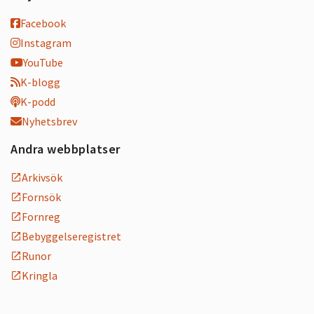
Facebook
Instagram
YouTube
K-blogg
K-podd
Nyhetsbrev
Andra webbplatser
Arkivsök
Fornsök
Fornreg
Bebyggelseregistret
Runor
Kringla