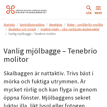
Hoppa
till
SÖK
MENY
innehåll.
Startsida
Samhällsutveckling
Beredskap
Risker – område för område
Skadedjur och mögel
Insektsnyckeln – våra vanligaste skadeinsekter
Vanlig mjölbagge – Tenebrio molitor
Vanlig mjölbagge – Tenebrio
molitor
Skalbaggen är nattaktiv. Trivs bäst i
mörka och fuktiga utrymmen. Är
mycket rörlig och kan flyga in genom
öppna fönster. Mjölbaggens sekret
luktar illa, likt lysol eller fotogen.