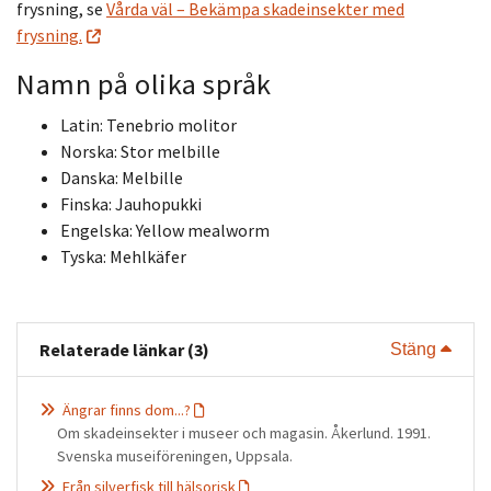
frysning, se
Vårda väl – Bekämpa skadeinsekter med
frysning.
Namn på olika språk
Latin: Tenebrio molitor
Norska: Stor melbille
Danska: Melbille
Finska: Jauhopukki
Engelska: Yellow mealworm
Tyska: Mehlkäfer
Relaterade länkar (3)
Visa 
Stäng
Ängrar finns dom...?
Om skadeinsekter i museer och magasin. Åkerlund. 1991.
Svenska museiföreningen, Uppsala.
Från silverfisk till hälsorisk