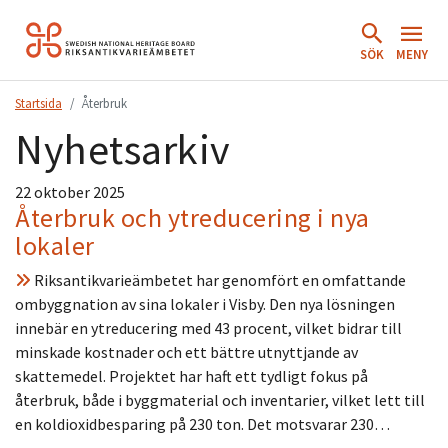
Hoppa
till
SÖK
MENY
innehåll.
Startsida
Återbruk
Nyhetsarkiv
22 oktober 2025
Återbruk och ytreducering i nya
lokaler
Riksantikvarieämbetet har genomfört en omfattande
ombyggnation av sina lokaler i Visby. Den nya lösningen
innebär en ytreducering med 43 procent, vilket bidrar till
minskade kostnader och ett bättre utnyttjande av
skattemedel. Projektet har haft ett tydligt fokus på
återbruk, både i byggmaterial och inventarier, vilket lett till
en koldioxidbesparing på 230 ton. Det motsvarar 230…