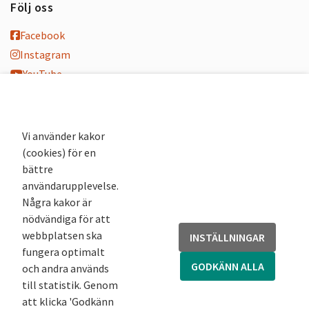
Följ oss
Facebook
Instagram
YouTube
K-blogg
K-podd
Nyhetsbrev
Vi använder kakor
(cookies) för en
Andra webbplatser
bättre
användarupplevelse.
Arkivsök
Några kakor är
Fornsök
nödvändiga för att
Fornreg
webbplatsen ska
INSTÄLLNINGAR
Bebyggelseregistret
fungera optimalt
Runor
GODKÄNN ALLA
och andra används
Kringla
till statistik. Genom
att klicka 'Godkänn