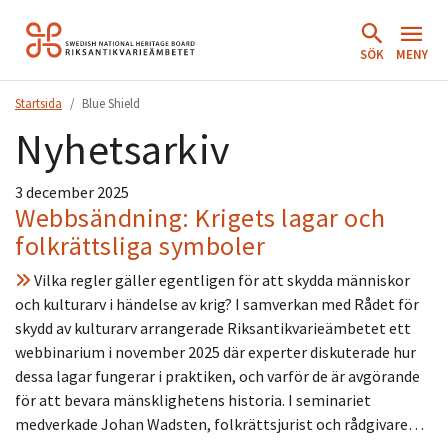
Hoppa
till
SÖK
MENY
innehåll.
Startsida
Blue Shield
Nyhetsarkiv
3 december 2025
Webbsändning: Krigets lagar och
folkrättsliga symboler
Vilka regler gäller egentligen för att skydda människor
och kulturarv i händelse av krig? I samverkan med Rådet för
skydd av kulturarv arrangerade Riksantikvarieämbetet ett
webbinarium i november 2025 där experter diskuterade hur
dessa lagar fungerar i praktiken, och varför de är avgörande
för att bevara mänsklighetens historia. I seminariet
medverkade Johan Wadsten, folkrättsjurist och rådgivare…