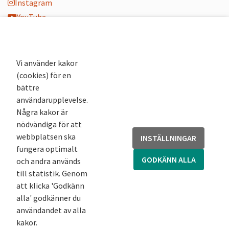
Instagram
YouTube
K-blogg
K-podd
Nyhetsbrev
Vi använder kakor
(cookies) för en
Andra webbplatser
bättre
användarupplevelse.
Arkivsök
Några kakor är
Fornsök
nödvändiga för att
Fornreg
webbplatsen ska
INSTÄLLNINGAR
Bebyggelseregistret
fungera optimalt
Runor
GODKÄNN ALLA
och andra används
Kringla
till statistik. Genom
att klicka 'Godkänn
alla' godkänner du
användandet av alla
kakor.