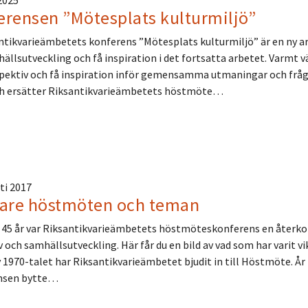
 2025
erensen ”Mötesplats kulturmiljö”
tikvarieämbetets konferens ”Mötesplats kulturmiljö” är en ny are
ällsutveckling och få inspiration i det fortsatta arbetet. Varmt
pektiv och få inspiration inför gemensamma utmaningar och frågor
ch ersätter Riksantikvarieämbetets höstmöte…
ti 2017
gare höstmöten och teman
a 45 år var Riksantikvarieämbetets höstmöteskonferens en återko
 och samhällsutveckling. Här får du en bild av vad som har varit vik
v 1970-talet har Riksantikvarieämbetet bjudit in till Höstmöte. Å
nsen bytte…