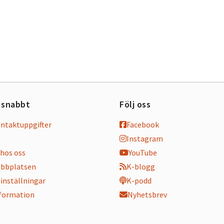
 snabbt
Följ oss
ontaktuppgifter
Facebook
Instagram
hos oss
YouTube
bbplatsen
K-blogg
inställningar
K-podd
nformation
Nyhetsbrev