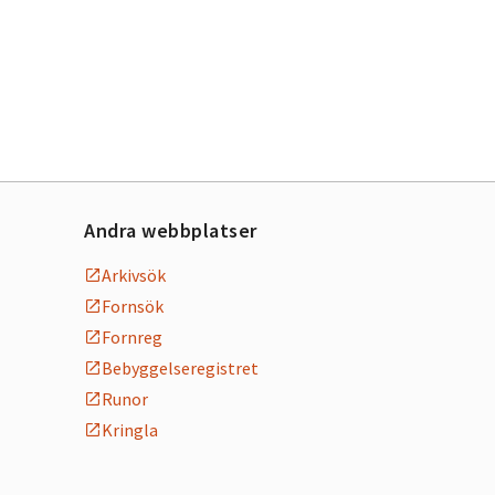
Andra webbplatser
Arkivsök
Fornsök
Fornreg
Bebyggelseregistret
Runor
Kringla