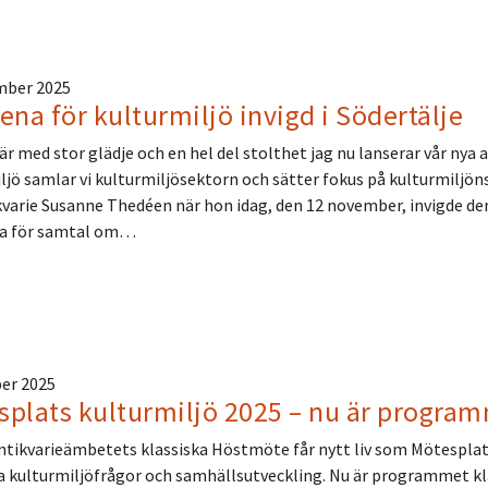
mber 2025
ena för kulturmiljö invigd i Södertälje
är med stor glädje och en hel del stolthet jag nu lanserar vår ny
ljö samlar vi kulturmiljösektorn och sätter fokus på kulturmiljön
kvarie Susanne Thedéen när hon idag, den 12 november, invigde d
na för samtal om…
er 2025
plats kulturmiljö 2025 – nu är program
tikvarieämbetets klassiska Höstmöte får nytt liv som Mötesplats 
a kulturmiljöfrågor och samhällsutveckling. Nu är programmet kl