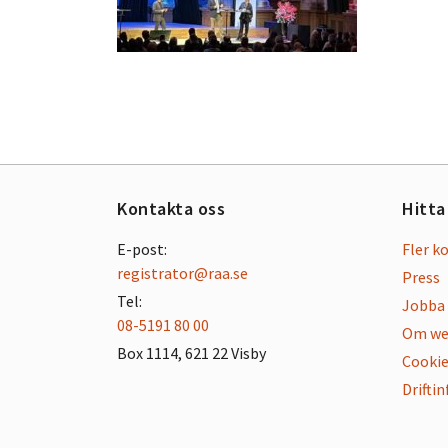
Kontakta oss
Hitta
E-post:
Fler k
registrator@raa.se
Press
Tel:
Jobba 
08-5191 80 00
Om we
Box 1114, 621 22 Visby
Cookie
Drifti