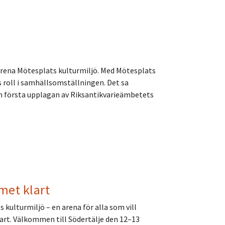
a arena Mötesplats kulturmiljö. Med Mötesplats
s roll i samhällsomställningen. Det sa
en första upplagan av Riksantikvarieämbetets
met klart
kulturmiljö – en arena för alla som vill
art. Välkommen till Södertälje den 12–13