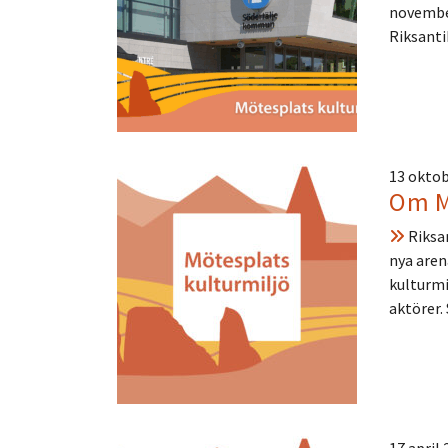
november
Riksant
13 oktob
Om M
Riksa
nya aren
kulturmi
aktörer.