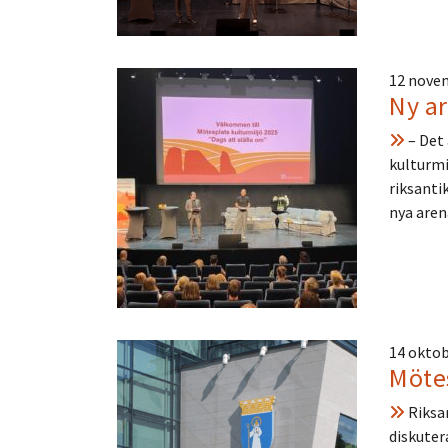
12 nove
Ny ar
– Det 
kulturmi
riksanti
nya are
14 oktob
Mötes
Riksan
diskuter