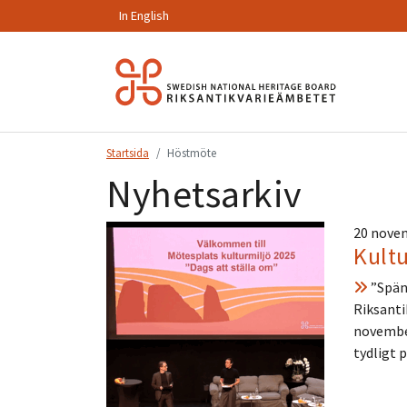
In English
Hoppa
till
innehåll.
Startsida
Höstmöte
Nyhetsarkiv
20 nove
Kultu
”Späns
Riksanti
november
tydligt 