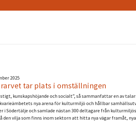
mber 2025
rarvet tar plats i omställningen
tigt, kunskapshöjande och socialt”, så sammanfattar en av talar
kvarieämbetets nya arena för kulturmiljö och hållbar samhällsut
 i Södertälje och samlade nästan 300 deltagare från kulturmiljös
på den vilja som finns inom sektorn att hitta nya vägar framåt, n