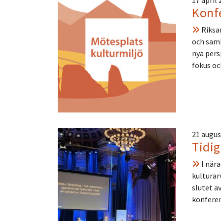
17 april
Konf
Riksan
och samh
nya pers
fokus o
21 augus
Tidi
I när
kulturarv
slutet a
konfere