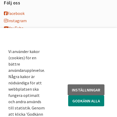
Följ oss
Facebook
Instagram
YouTube
K-blogg
K-podd
Nyhetsbrev
Vi använder kakor
(cookies) för en
Andra webbplatser
bättre
användarupplevelse.
Arkivsök
Några kakor är
Fornsök
nödvändiga för att
Fornreg
webbplatsen ska
INSTÄLLNINGAR
Bebyggelseregistret
fungera optimalt
Runor
GODKÄNN ALLA
och andra används
Kringla
till statistik. Genom
att klicka 'Godkänn