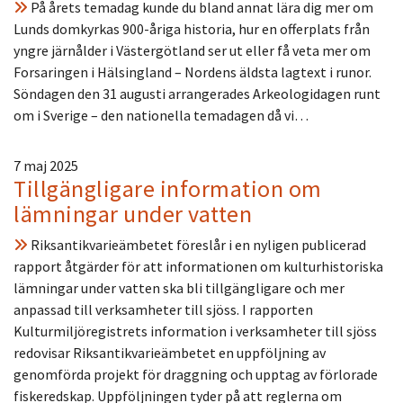
På årets temadag kunde du bland annat lära dig mer om
Lunds domkyrkas 900-åriga historia, hur en offerplats från
yngre järnålder i Västergötland ser ut eller få veta mer om
Forsaringen i Hälsingland – Nordens äldsta lagtext i runor.
Söndagen den 31 augusti arrangerades Arkeologidagen runt
om i Sverige – den nationella temadagen då vi…
7 maj 2025
Tillgängligare information om
lämningar under vatten
Riksantikvarieämbetet föreslår i en nyligen publicerad
rapport åtgärder för att informationen om kulturhistoriska
lämningar under vatten ska bli tillgängligare och mer
anpassad till verksamheter till sjöss. I rapporten
Kulturmiljöregistrets information i verksamheter till sjöss
redovisar Riksantikvarieämbetet en uppföljning av
genomförda projekt för draggning och upptag av förlorade
fiskeredskap. Uppföljningen tyder på att reglerna om