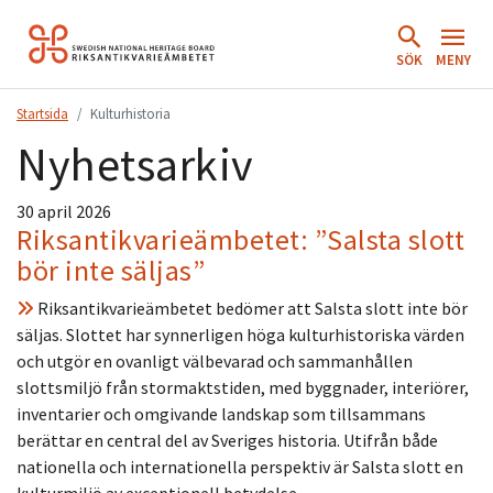
Hoppa
till
SÖK
MENY
innehåll.
Startsida
Kulturhistoria
Nyhetsarkiv
30 april 2026
Riksantikvarieämbetet: ”Salsta slott
bör inte säljas”
Riksantikvarieämbetet bedömer att Salsta slott inte bör
säljas. Slottet har synnerligen höga kulturhistoriska värden
och utgör en ovanligt välbevarad och sammanhållen
slottsmiljö från stormaktstiden, med byggnader, interiörer,
inventarier och omgivande landskap som tillsammans
berättar en central del av Sveriges historia. Utifrån både
nationella och internationella perspektiv är Salsta slott en
kulturmiljö av exceptionell betydelse. –…