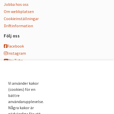
Jobba hos oss
Om webbplatsen
Cookieinställningar
Driftinformation
Följ oss
Facebook
Instagram
YouTube
K-blogg
K-podd
Nyhetsbrev
Vi använder kakor
(cookies) för en
Andra webbplatser
bättre
användarupplevelse.
Arkivsök
Några kakor är
Fornsök
nödvändiga för att