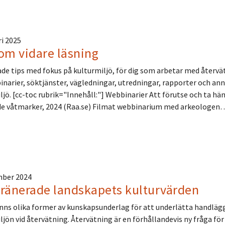
ri 2025
om vidare läsning
e tips med fokus på kulturmiljö, för dig som arbetar med återvät
binarier, söktjänster, vägledningar, utredningar, rapporter och an
ljö. [cc-toc rubrik="Innehåll:"] Webbinarier Att förutse och ta hä
de våtmarker, 2024 (Raa.se) Filmat webbinarium med arkeologen
mber 2024
dränerade landskapets kulturvärden
nns olika former av kunskapsunderlag för att underlätta handlä
ljön vid återvätning. Återvätning är en förhållandevis ny fråga fö