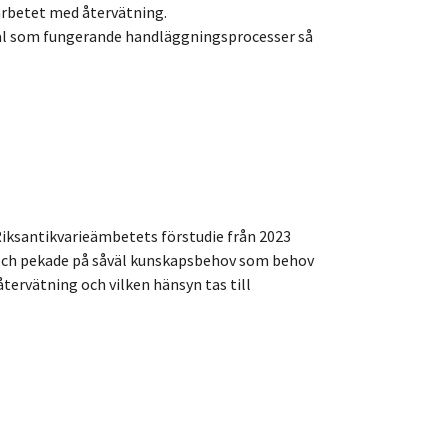
 arbetet med återvätning.
åväl som fungerande handläggningsprocesser så
 Riksantikvarieämbetets förstudie från 2023
 och pekade på såväl kunskapsbehov som behov
tervätning och vilken hänsyn tas till