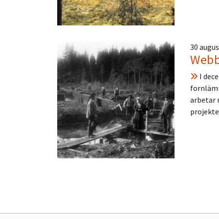
30 augus
Webb
I dec
fornlämn
arbetar 
projekte