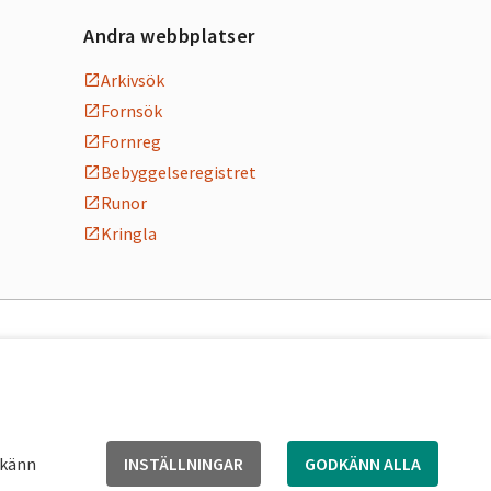
Andra webbplatser
Arkivsök
Fornsök
Fornreg
Bebyggelseregistret
Runor
Kringla
dkänn
INSTÄLLNINGAR
GODKÄNN ALLA