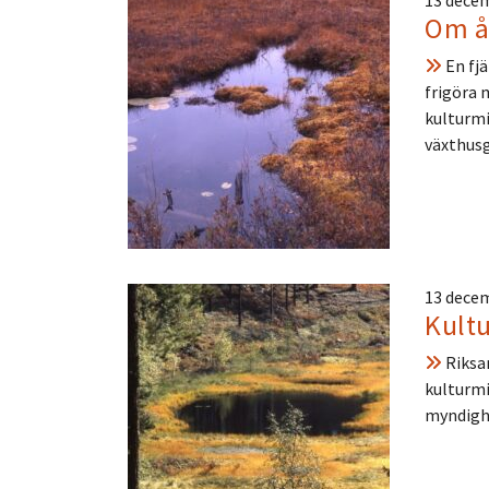
13 dece
Om å
En fjä
frigöra 
kulturmi
växthusg
13 dece
Kultu
Riksa
kulturmi
myndighe