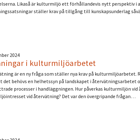
elserna. Likaså är kulturmiljö ett förhållandevis nytt perspektiv i
ingssatsningar ställer krav på tillgång till kunskapsunderlag s
mber 2024
ingar i kulturmiljöarbetet
tning är en ny fråga som ställer nya krav på kulturmiljöarbetet.
tt det behövs en helhetssyn på landskapet i återvätningsarbetet
ttrade processer i handläggningen. Hur påverkas kulturmiljön vid å
ljöintresset vid återvätning? Det var den övergripande frågan…