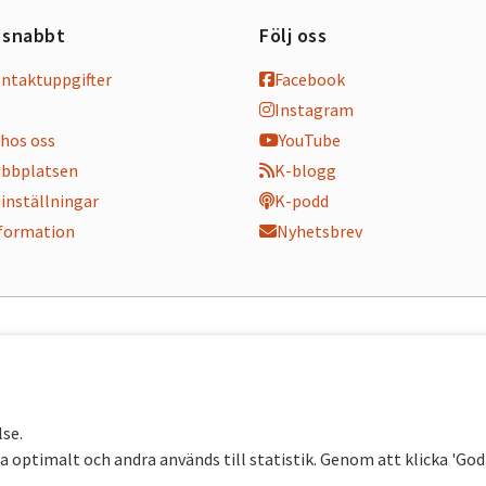
 snabbt
Följ oss
ontaktuppgifter
Facebook
Instagram
hos oss
YouTube
bbplatsen
K-blogg
inställningar
K-podd
nformation
Nyhetsbrev
lse.
 optimalt och andra används till statistik. Genom att klicka 'Go