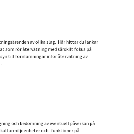
ningsärenden av olika slag. Här hittar du länkar
nat som rör återvätning med särskilt fokus på
nsyn till fornlämningar inför återvätning av
…
ggning och bedömning av eventuell påverkan på
r kulturmiljöenheter och -funktioner på