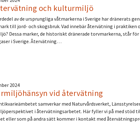
mber 2024
tervätning och kulturmiljö
rdedel av de ursprungliga våtmarkerna i Sverige har dränerats gen
mark till jord- och skogsbruk. Vad innebär återvätning i praktiken
ljö? Dessa marker, de historiskt dränerade torvmarkerna, står för
aser i Sverige. Återvätning…
mber 2024
rmiljöhänsyn vid återvätning
ntikvarieämbetet samverkar med Naturvårdsverket, Länsstyrelsen 
ljöperspektivet i återvätningsarbetet. Här fyller vi på med stöd 
t eller som på andra sätt kommer i kontakt med återvätningspr