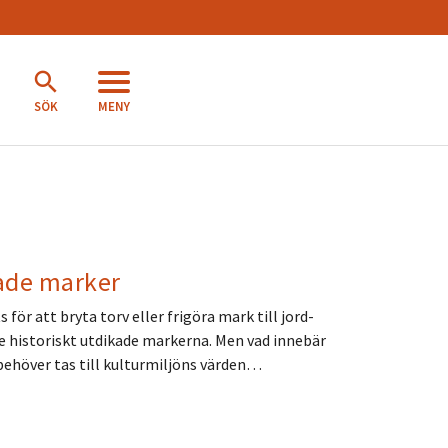
MENY
SÖK
rade marker
för att bryta torv eller frigöra mark till jord-
de historiskt utdikade markerna. Men vad innebär
behöver tas till kulturmiljöns värden…