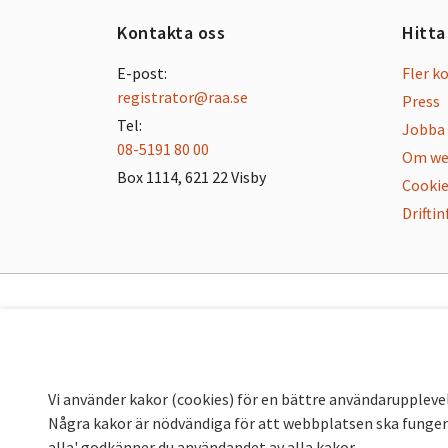
Kontakta oss
Hitta
E-post:
Fler k
registrator@raa.se
Press
Tel:
Jobba 
08-5191 80 00
Om we
Box 1114, 621 22 Visby
Cookie
Drifti
Vi använder kakor (cookies) för en bättre användaruppleve
Några kakor är nödvändiga för att webbplatsen ska fungera
alla' godkänner du användandet av alla kakor.