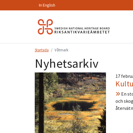
In English
Hoppa
till
innehåll.
Startsida
Våtmark
Nyhetsarkiv
17 febru
Kult
En sto
och skog
återvätn