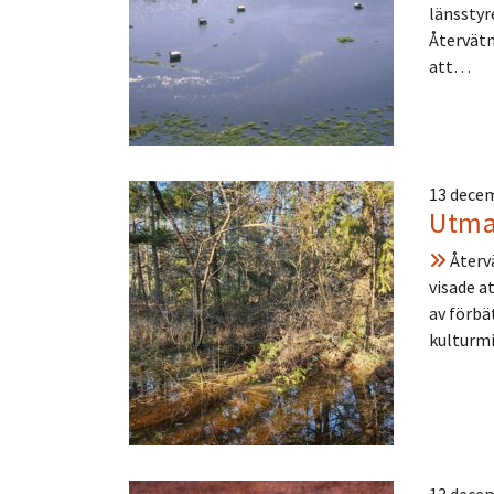
länsstyr
Återvätn
att…
13 dece
Utman
Återvä
visade a
av förbä
kulturmi