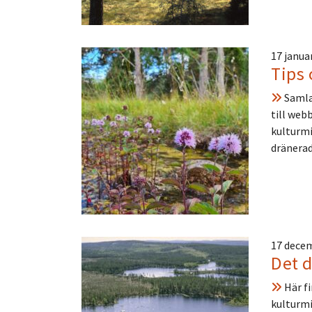
17 janua
Tips 
Samlad
till web
kulturmi
dränera
17 dece
Det 
Här fi
kulturmi