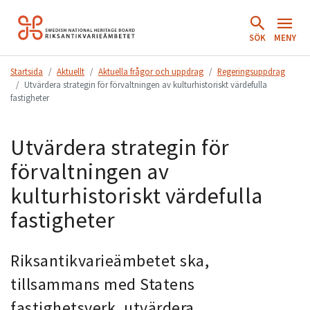
Hoppa
till
SÖK
MENY
innehåll.
Startsida
Aktuellt
Aktuella frågor och uppdrag
Regeringsuppdrag
Utvärdera strategin för förvaltningen av kulturhistoriskt värdefulla
fastigheter
Utvärdera strategin för
förvaltningen av
kulturhistoriskt värdefulla
fastigheter
Riksantikvarieämbetet ska,
tillsammans med Statens
fastighetsverk, utvärdera