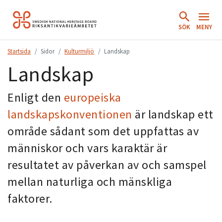
Hoppa
till
SÖK
MENY
innehåll.
Startsida
Sidor
Kulturmiljö
Landskap
Landskap
Enligt den
europeiska
landskapskonventionen
är landskap ett
område sådant som det uppfattas av
människor och vars karaktär är
resultatet av påverkan av och samspel
mellan naturliga och mänskliga
faktorer.