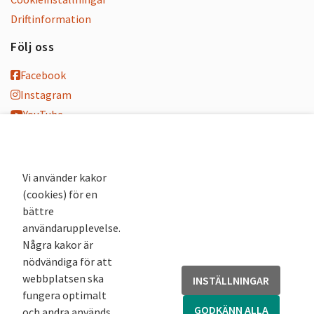
Driftinformation
Följ oss
Facebook
Instagram
YouTube
K-blogg
K-podd
Nyhetsbrev
Vi använder kakor
(cookies) för en
Andra webbplatser
bättre
användarupplevelse.
Arkivsök
Några kakor är
Fornsök
nödvändiga för att
Fornreg
webbplatsen ska
INSTÄLLNINGAR
Bebyggelseregistret
fungera optimalt
Runor
GODKÄNN ALLA
och andra används