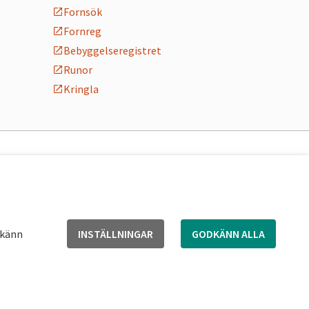
Fornsök
Fornreg
Bebyggelseregistret
Runor
Kringla
dkänn
INSTÄLLNINGAR
GODKÄNN ALLA