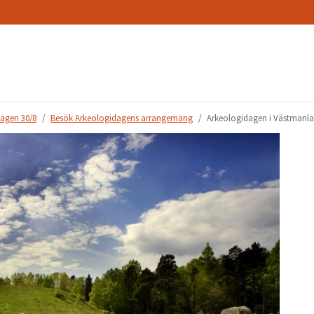
agen 30/8
Besök Arkeologidagens arrangemang
Arkeologidagen i Västmanl