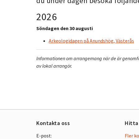
du under dagen besöka följand
2026
Söndagen den 30 augusti
Arkeologidagen på Anundshög, Västerås
Informationen om arrangemang när de är genomförd
av lokal arrangör.
Kontakta oss
Hitta
E-post:
Fler k