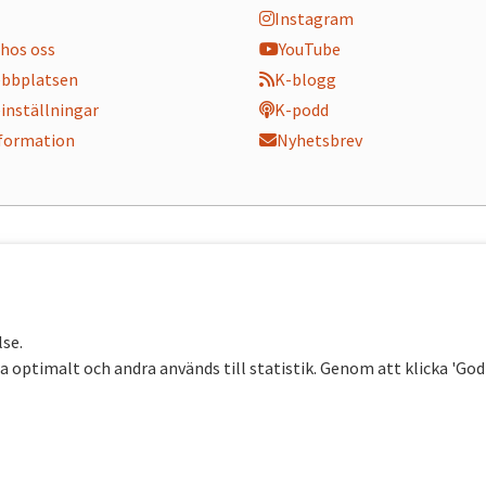
Instagram
hos oss
YouTube
bbplatsen
K-blogg
inställningar
K-podd
nformation
Nyhetsbrev
lse.
 optimalt och andra används till statistik. Genom att klicka 'Go