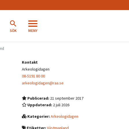
MENY
SÖK
and
Kontakt
Arkeologidagen
08-5191 80 00
arkeologidagen@raa.se
Publicerad:
21 september 2017
Uppdaterad:
2 juli 2026
Kategorier:
Arkeologidagen
Etiketter:
Västmanland