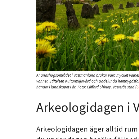
Anundshögsområdet i Västmanland brukar vara mycket välbesök
vänner, Stiftelsen Kulturmiljövård och Badelunda hembygdsföre
händer i landskapet i år!
Foto:
Clifford Shirley, Västerås stad
(
C
Arkeologidagen i 
Arkeologidagen äger alltid rum 