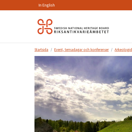
In English
Hoppa
till
innehåll.
Startsida
Event, temadagar och konferenser
Arkeologid